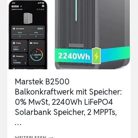
2025
LETZTE
UPGRADE-
VERSION
0%
VAT,
1600W
SOLAREINGAN…
Marstek B2500
Balkonkraftwerk mit Speicher:
0% MwSt, 2240Wh LiFePO4
Solarbank Speicher, 2 MPPTs,
…
MARSTEK
WEITERLESEN