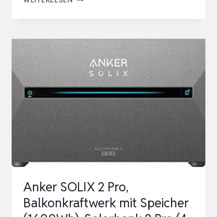
B2500
BALKONKRAFTWERK
MIT
SPEICHER:
0%
MWST,
2240WH
LIFEPO4
SOLARBANK
SPEICHER,
2
MPPTS,
Anker SOLIX 2 Pro,
…
Balkonkraftwerk mit Speicher