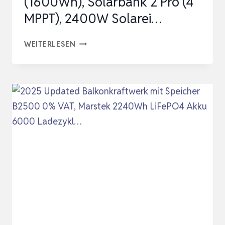
(1600Wh), Solarbank 2 Pro (4
MPPT), 2400W Solarei…
ANKER
WEITERLESEN
SOLIX
2
PRO,
BALKONKRAFTWERK
MIT
SPEICHER
(1600WH),
SOLARBANK
2
PRO
(4
MPPT),