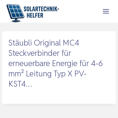
Zum
Inhalt
springen
Stäubli Original MC4
Steckverbinder für
erneuerbare Energie für 4-6
mm² Leitung Typ X PV-
KST4…