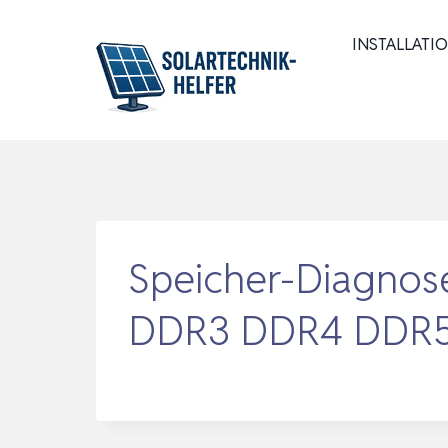
Zum
Inhalt
INSTALLATI
springen
Speicher-Diagnose
DDR3 DDR4 DDR5