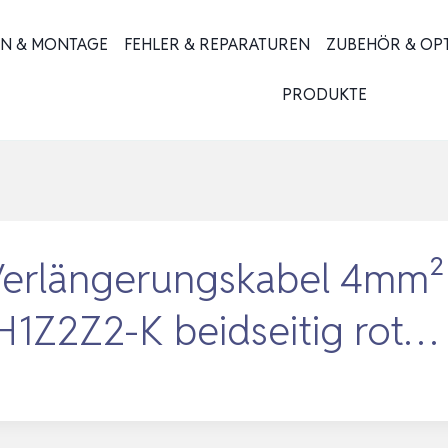
ON & MONTAGE
FEHLER & REPARATUREN
ZUBEHÖR & OP
PRODUKTE
längerungskabel 4mm² in
H1Z2Z2-K beidseitig rot…