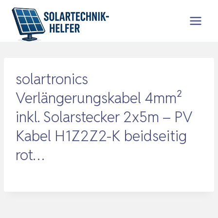
Zum
Inhalt
springen
solartronics
Verlängerungskabel 4mm²
inkl. Solarstecker 2x5m – PV
Kabel H1Z2Z2-K beidseitig
rot…