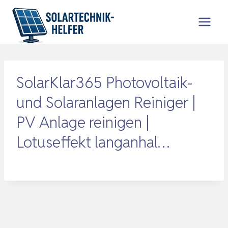
Zum
Inhalt
springen
SolarKlar365 Photovoltaik-
und Solaranlagen Reiniger |
PV Anlage reinigen |
Lotuseffekt langanhal…