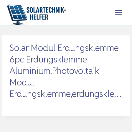
Zum
Inhalt
springen
Solar Modul Erdungsklemme
6pc Erdungsklemme
Aluminium,Photovoltaik
Modul
Erdungsklemme,erdungskle…