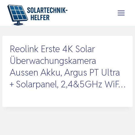
Zum
Inhalt
springen
Reolink Erste 4K Solar
Überwachungskamera
Aussen Akku, Argus PT Ultra
+ Solarpanel, 2,4&5GHz WiF…