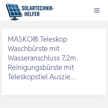
Zum
Inhalt
springen
MASKO® Teleskop
Waschbürste mit
Wasseranschluss 7,2m
Reinigungsbürste mit
Teleskopstiel Auszie…