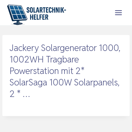
Zum
Inhalt
springen
Jackery Solargenerator 1000,
1002WH Tragbare
Powerstation mit 2*
SolarSaga 100W Solarpanels,
2 * …