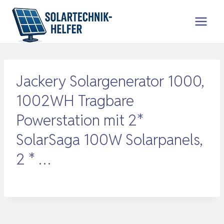
Zum
Inhalt
springen
Jackery Solargenerator 1000,
1002WH Tragbare
Powerstation mit 2*
SolarSaga 100W Solarpanels,
2 * …