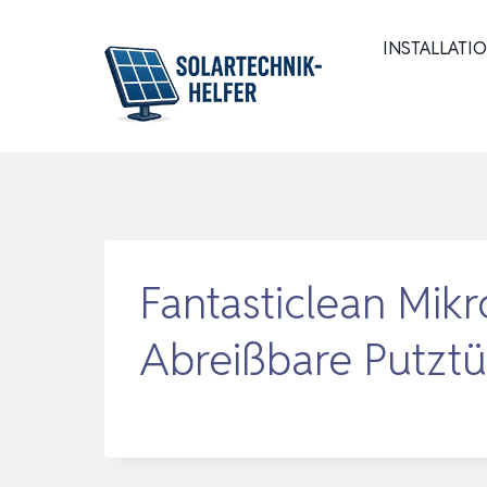
Zum
Inhalt
INSTALLATI
springen
Fantasticlean Mikr
Abreißbare Putzt