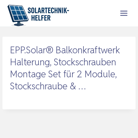
Zum
Inhalt
springen
EPP.Solar® Balkonkraftwerk
Halterung, Stockschrauben
Montage Set für 2 Module,
Stockschraube & …