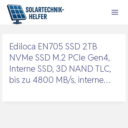
Zum
Inhalt
springen
Ediloca EN705 SSD 2TB
NVMe SSD M.2 PCIe Gen4,
Interne SSD, 3D NAND TLC,
bis zu 4800 MB/s, interne…