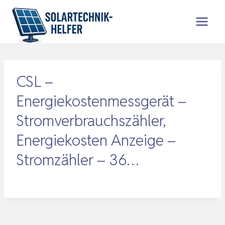
Zum
Inhalt
springen
CSL –
Energiekostenmessgerät –
Stromverbrauchszähler,
Energiekosten Anzeige –
Stromzähler – 36…