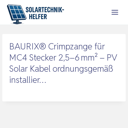
Zum
Inhalt
springen
BAURIX® Crimpzange für
MC4 Stecker 2,5–6 mm² – PV
Solar Kabel ordnungsgemäß
installier…