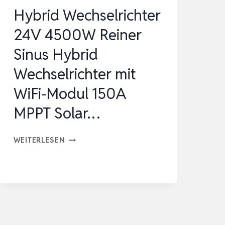
MIKRO-
Hybrid Wechselrichter
NETZEINSPEISE-
24V 4500W Reiner
K…
Sinus Hybrid
Wechselrichter mit
WiFi-Modul 150A
MPPT Solar…
HYBRID
WEITERLESEN
WECHSELRICHTER
24V
4500W
REINER
SINUS