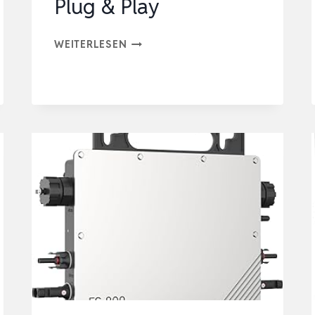
Plug & Play
HOYMILES
WEITERLESEN
MIKRO-
WECHSELRICHTER
HF-
800-
WB,
800VA
LEISTUNG,
WIFI
UND
BLUETOOTH
KOMPATIBEL,
PLUG