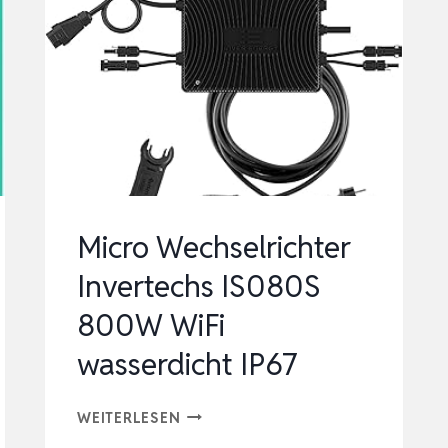
MIKRO-
SOLAR-
NETZEINSPEISE,
PLUG
AND
PLAY
HOM…
Micro Wechselrichter
Invertechs IS080S
800W WiFi
wasserdicht IP67
MICRO
WEITERLESEN
WECHSELRICHTER