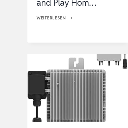
and Play Hom…
MIKRO-
WEITERLESEN
WECHSELRICHTER
800W,
SOLAR
WECHSELRICHTER
MPPT
MIKRO-
SOLAR-
NETZEINSPEISE,
PLUG
AND
PLAY
HOM…