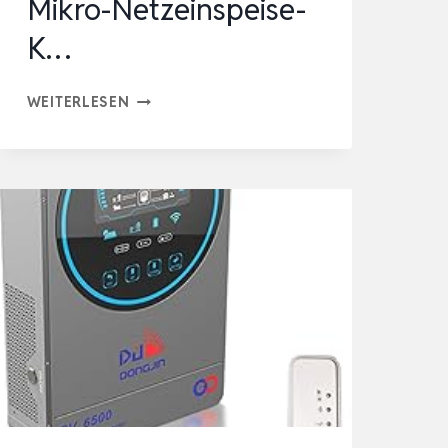
Mikro-Netzeinspeise-
K…
RC
WEITERLESEN
MIKRO-
WECHSELRICHTER
800
W,
26-
60V
DC
EINGANG,
SOLAR-
WECHSELRICHTER
MPPT