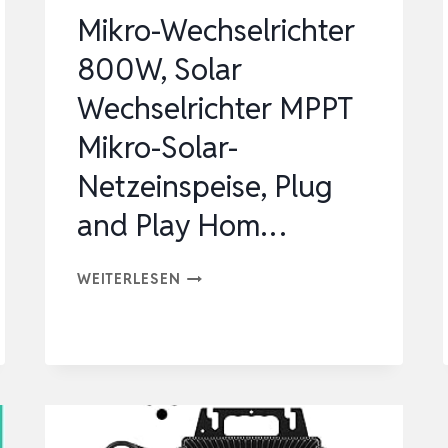
&
Mikro-Wechselrichter
PLAY
800W, Solar
Wechselrichter MPPT
Mikro-Solar-
Netzeinspeise, Plug
and Play Hom…
MIKRO-
WEITERLESEN
WECHSELRICHTER
800W,
SOLAR
WECHSELRICHTER
MPPT