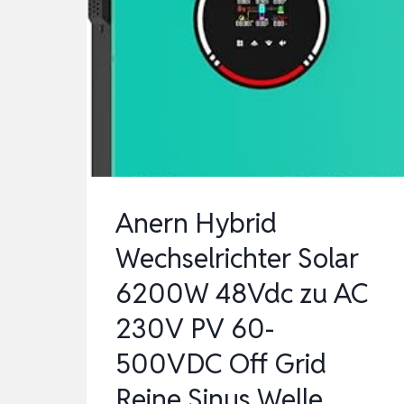
SUN-
M80G4-
EU-
Q0
FÜR
BALKONKRAFTWERK,
IP67
WETTERFEST,
Anern Hybrid
PLUG&PLAY
Wechselrichter Solar
…
6200W 48Vdc zu AC
230V PV 60-
500VDC Off Grid
Reine Sinus Welle …