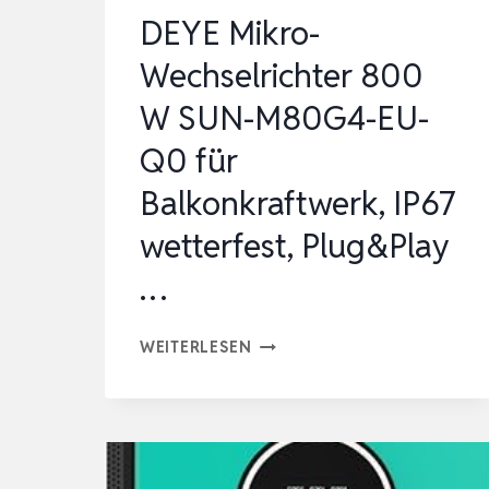
DEYE Mikro-
Wechselrichter 800
W SUN-M80G4-EU-
Q0 für
Balkonkraftwerk, IP67
wetterfest, Plug&Play
…
DEYE
WEITERLESEN
MIKRO-
WECHSELRICHTER
800
W