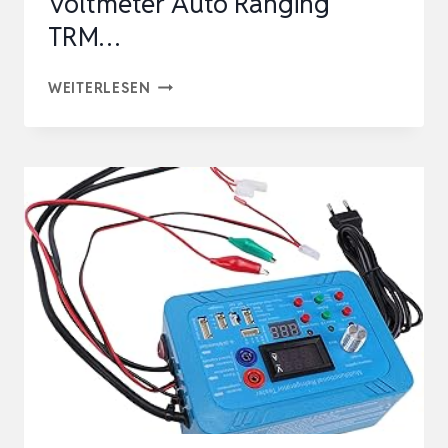
Voltmeter Auto Ranging
TRM…
ANENG
WEITERLESEN
621A
MULTIMETER
DIGITAL
TESTER
SMART
TOUCH
WIEDERAUFLADBARER
OHM
VOLTMETER
AUTO
RANGING
TRM…