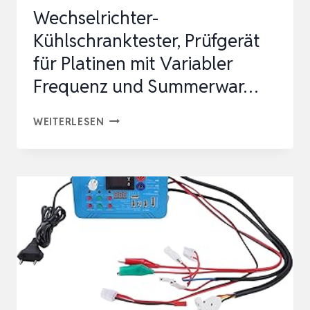
Wechselrichter-
Kühlschranktester, Prüfgerät
für Platinen mit Variabler
Frequenz und Summerwar…
WECHSELRICHTER-
WEITERLESEN
KÜHLSCHRANKTESTER,
PRÜFGERÄT
FÜR
PLATINEN
MIT
VARIABLER
FREQUENZ
UND
SUMMERWAR…