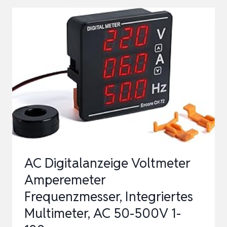
VOLTMETER
AMPEREMETER
FREQUENZMESSER,
50-
500V
1-
120A
10-
99.9HZ,
SPANNUNG
AC Digitalanzeige Voltmeter
ST…
Amperemeter
Frequenzmesser, Integriertes
Multimeter, AC 50-500V 1-