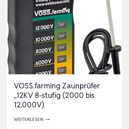
MPPT
LEISTUNGSTESTER
FÜR
PHOTOVOLTAIKMODULE,
1000
W,
80
V
DC
MAX,
VOSS.farming Zaunprüfer
35
„12KV 8-stufig (2000 bis
A,
12.000V)
AUTOMATISCH…
VOSS.FARMING
WEITERLESEN
ZAUNPRÜFER