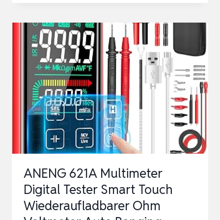
„12KV
8-
STUFIG
(2000
BIS
12.000V)
ANENG 621A Multimeter
Digital Tester Smart Touch
Wiederaufladbarer Ohm