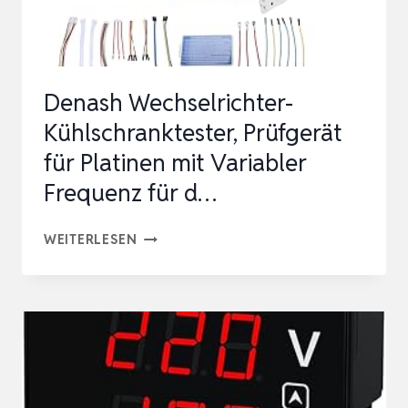
Denash Wechselrichter-
Kühlschranktester, Prüfgerät
für Platinen mit Variabler
Frequenz für d…
DENASH
WEITERLESEN
WECHSELRICHTER-
KÜHLSCHRANKTESTER,
PRÜFGERÄT
FÜR
PLATINEN
MIT