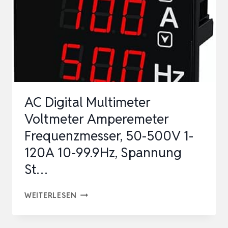
VARIABLER
FREQUENZ
FÜR
D…
AC Digital Multimeter
Voltmeter Amperemeter
Frequenzmesser, 50-500V 1-
120A 10-99.9Hz, Spannung
St…
AC
WEITERLESEN
DIGITAL
MULTIMETER