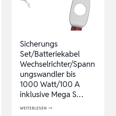
NETZEINSPEISE,
PLUG
AND
PLAY
HOM…
Sicherungs
Set/Batteriekabel
Wechselrichter/Spann
ungswandler bis
1000 Watt/100 A
inklusive Mega S…
SICHERUNGS
WEITERLESEN
SET/BATTERIEKABEL