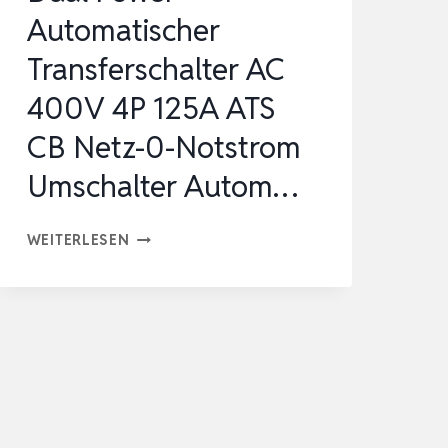
PLUG&PLAY
Automatischer
HEIMS…
Transferschalter AC
400V 4P 125A ATS
CB Netz-0-Notstrom
Umschalter Autom…
DUAL
WEITERLESEN
POWER
AUTOMATISCHER
TRANSFERSCHALTER
AC
400V
4P
125A