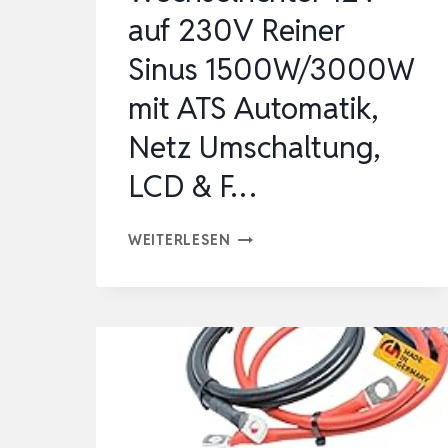
&
auf 230V Reiner
F…
Sinus 1500W/3000W
mit ATS Automatik,
Netz Umschaltung,
LCD & F…
WECHSELRICHTER
WEITERLESEN
12V
AUF
230V
REINER
SINUS
1500W/3000W
MIT