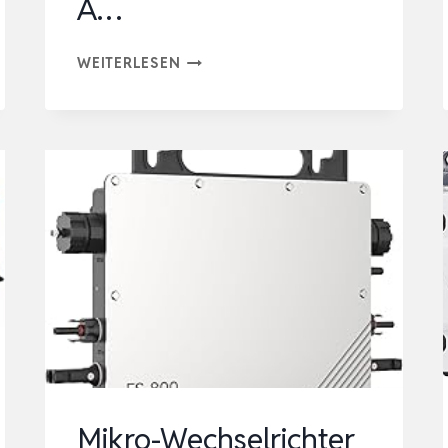
A…
11KW
WEITERLESEN
HYBRID
WECHSELRICHTER
48V,
PARALLELFÄHIG
FÜR
3-
PHASEN-
NETZE
(MAX.
6
EINHEITEN)
DC
Mikro-Wechselrichter