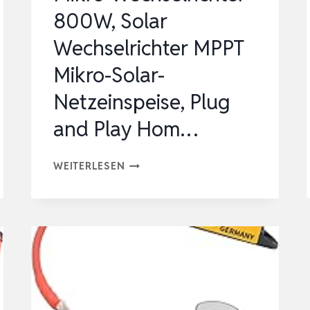
48V
800W, Solar
ZU
Wechselrichter MPPT
A…
Mikro-Solar-
Netzeinspeise, Plug
and Play Hom…
MIKRO-
WEITERLESEN
WECHSELRICHTER
800W,
SOLAR
WECHSELRICHTER
MPPT
MIKRO-
SOLAR-