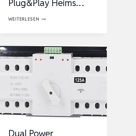
Plug&Play Heims…
ANKER
WEITERLESEN
SOLIX
SOLARBANK
MAX
AC,
BALKONKRAFTWERK
MIT
SPEICHER
7KWH
3500W,
ALL-
IN-
ONE
Dual Power