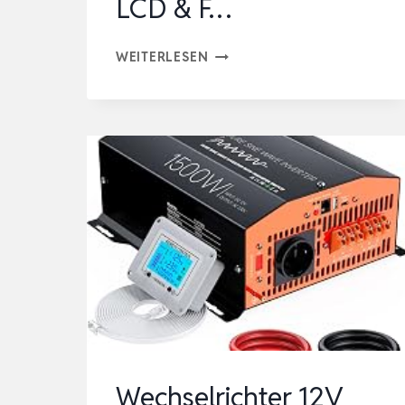
LCD & F…
WECHSELRICHTER
WEITERLESEN
12V
AUF
230V
REINER
SINUS
1500W/3000W
MIT
ATS
AUTOMATIK,
NETZ
UMSCHALTUNG,
LCD
Wechselrichter 12V