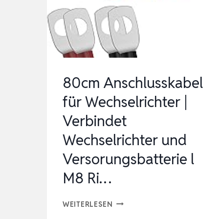
ATS
AUTOMATIK,
NETZ
UMSCHALTUNG,
LCD
80cm Anschlusskabel
&
für Wechselrichter |
F…
Verbindet
Wechselrichter und
Versorungsbatterie l
M8 Ri…
80CM
WEITERLESEN
ANSCHLUSSKABEL