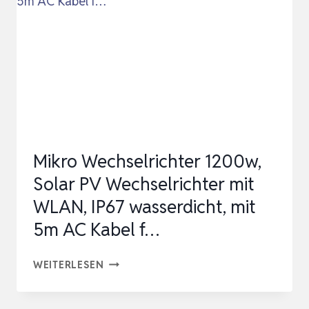
MIKRO-
SOLAR-
NETZEINSPEISE,
PLUG
AND
PLAY
HOM…
Mikro Wechselrichter 1200w,
Solar PV Wechselrichter mit
WLAN, IP67 wasserdicht, mit
5m AC Kabel f…
MIKRO
WEITERLESEN
WECHSELRICHTER
1200W,