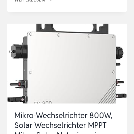
MIKRO-
WECHSELRICHTER-
BEFESTIGUNGSKLEMME,
MONTAGE
AUF
DER
RÜCKSEITE
FÜR
28–
50MM
SOL…
Mikro-Wechselrichter 800W,
Solar Wechselrichter MPPT