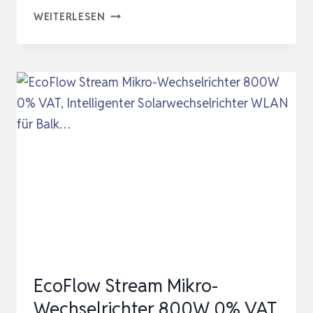
MIKROWECHSELRICHTER
WEITERLESEN
VON
NEP
BDM800VA
–
PLUG
AND
PLAY
–
MPPT-
WIRKUNGSGRAD
>99.5%
–
EcoFlow Stream Mikro-
5M
Wechselrichter 800W 0% VAT,
NETZKABEL