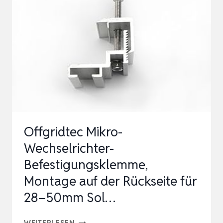
SLIM
AUF
4×
MC4
30A
4
MM²
2×
Offgridtec Mikro-
MC4-
Wechselrichter-
STECKER
Befestigungsklemme,
POSITIV
Montage auf der Rückseite für
2×
MC4-
28–50mm Sol…
BUCHSEN
OFFGRIDTEC
NE…
WEITERLESEN