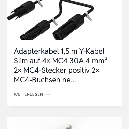
Adapterkabel 1,5 m Y-Kabel
Slim auf 4× MC4 30A 4 mm²
2× MC4-Stecker positiv 2×
MC4-Buchsen ne…
ADAPTERKABEL
WEITERLESEN
1,5
M
Y-
KABEL