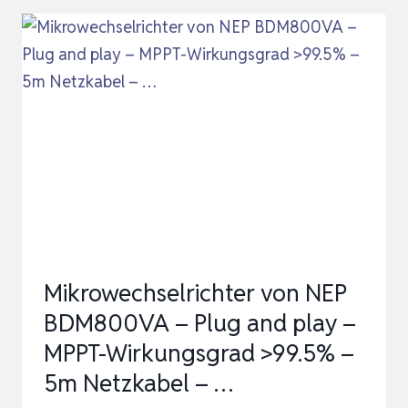
SOLAR
PV
WECHSELRICHTER
MIT
WLAN,
IP67
WASSERDICHT,
MIT
5M
AC
Mikrowechselrichter von NEP
KABEL
BDM800VA – Plug and play –
F…
MPPT-Wirkungsgrad >99.5% –
5m Netzkabel – …