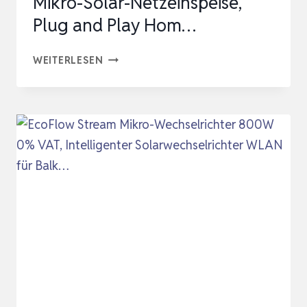
Mikro-Solar-Netzeinspeise,
Plug and Play Hom…
MIKRO-
WEITERLESEN
WECHSELRICHTER
800W,
SOLAR
WECHSELRICHTER
MPPT
MIKRO-
SOLAR-
NETZEINSPEISE,
PLUG
AND
PLAY
HOM…