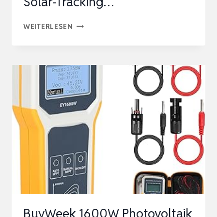
Solar-Tracking…
SOLAR
WEITERLESEN
TRACKER
SINGLE
AXIS
SOLAR
TRACKING
SYSTEM,
SUN
AUTOMATIC
TRACKING
CONTROLLER
SOLAR-
TRACKING…
BuyWeek 1600W Photovoltaik