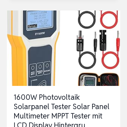
TESTER
MIT
LCD-
DISPLAY,
MISST
100W-
500W,
20-
120V,
60A,
PHOTOVOLTAIKANLAGE…
1600W Photovoltaik
Solarpanel Tester Solar Panel
Multimeter MPPT Tester mit
LCD Display Hintergru…