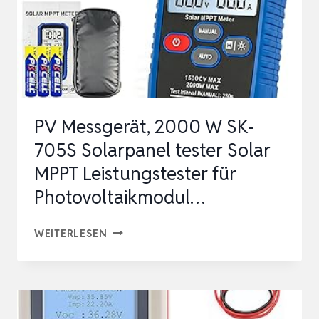
PV Messgerät, 2000 W SK-
705S Solarpanel tester Solar
MPPT Leistungstester für
Photovoltaikmodul…
PV
WEITERLESEN
MESSGERÄT,
2000
W
SK-