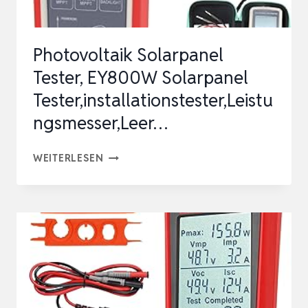
LCD
DISPLAY
Photovoltaik Solarpanel
H…
Tester, EY800W Solarpanel
Tester,installationstester,Leistu
ngsmesser,Leer…
PHOTOVOLTAIK
WEITERLESEN
SOLARPANEL
TESTER,
EY800W
SOLARPANEL
TESTER,INSTALLATIONSTESTER,LEIST