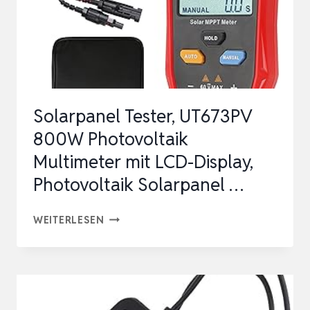
Solarpanel Tester, UT673PV
800W Photovoltaik
Multimeter mit LCD-Display,
Photovoltaik Solarpanel …
SOLARPANEL
WEITERLESEN
TESTER,
UT673PV
800W
PHOTOVOLTAIK