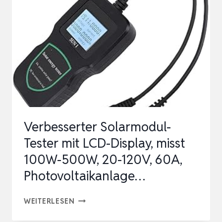
MULTIMETER
MIT
LCD-
DISPLAY,
PHOTOVOLTAIK
SOLARPANEL
…
Verbesserter Solarmodul-
Tester mit LCD-Display, misst
100W-500W, 20-120V, 60A,
Photovoltaikanlage…
VERBESSERTER
WEITERLESEN
SOLARMODUL-