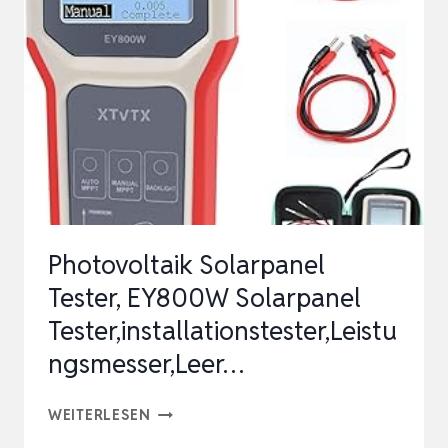
705S
SOLARPANEL
TESTER
SOLAR
MPPT
LEISTUNGSTESTER
FÜR
PHOTOVOLTAIKMODUL…
Photovoltaik Solarpanel
Tester, EY800W Solarpanel
Tester,installationstester,Leistu
ngsmesser,Leer…
PHOTOVOLTAIK
WEITERLESEN
SOLARPANEL