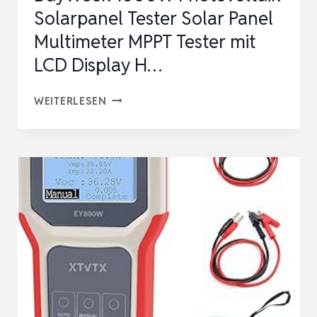
Solarpanel Tester Solar Panel
Multimeter MPPT Tester mit
LCD Display H…
BUYWEEK
WEITERLESEN
1600W
PHOTOVOLTAIK
SOLARPANEL
TESTER
SOLAR
PANEL
MULTIMETER
MPPT
TESTER
MIT