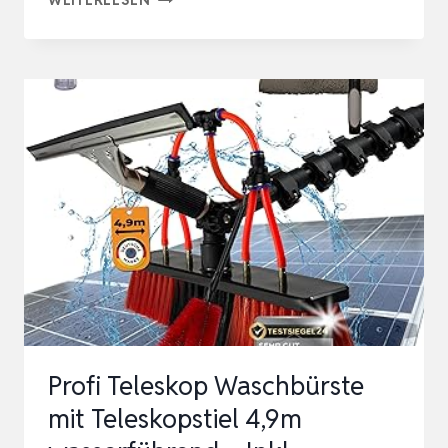
TELESKOP
WASCHBÜRSTE
MIT
TELESKOPSTIEL
6,5M
–
AUSZIEHBAR
TELESKOPSTANGEN
REINIGUNG
FÜR
F…
Profi Teleskop Waschbürste
mit Teleskopstiel 4,9m