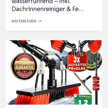
wasserführend – Inkl.
Dachrinnenreiniger & Fe…
PROFI
WEITERLESEN
TELESKOP
WASCHBÜRSTE
MIT
TELESKOPSTIEL
4,9M
WASSERFÜHREND
–
INKL.
DACHRINNENREINIGER
&
FE…