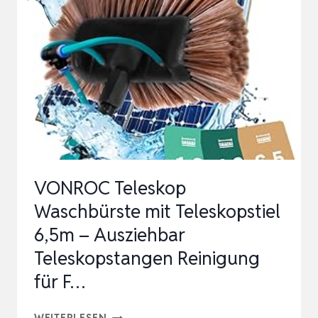
JAHRE
GARANTIE]
–
WASCHBÜRSTE
MIT
TELESKOPSTIEL
–
TERRASS…
VONROC Teleskop
Waschbürste mit Teleskopstiel
6,5m – Ausziehbar
Teleskopstangen Reinigung
für F…
VONROC
WEITERLESEN