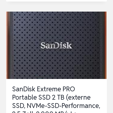
PRO
PORTABLE
SSD
1
TB
(FÜR
CONTENT
CREATOR,
ROBUSTE
BAUWEISE,
2.000
SanDisk Extreme PRO
MB/S
Portable SSD 2 TB (externe
LESEN
SSD, NVMe-SSD-Performance,
&…