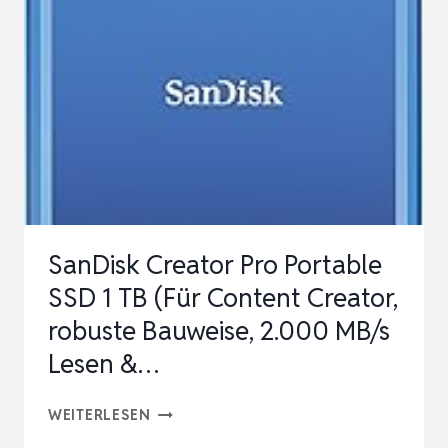
NVME
PORTABLE
SSD
USB
3.2-
C
BIS
ZU
SanDisk Creator Pro Portable
2000MB/S
SSD 1 TB (Für Content Creator,
LESEBESTÄNDIG
robuste Bauweise, 2.000 MB/s
STAUBGE…
Lesen &…
SANDISK
WEITERLESEN
CREATOR