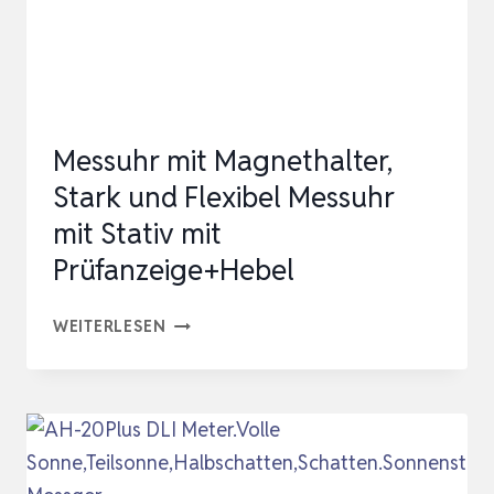
-A
USSENSENSOR, W…
Messuhr mit Magnethalter,
Stark und Flexibel Messuhr
mit Stativ mit
Prüfanzeige+Hebel
MESSUHR
WEITERLESEN
MIT
MAGNETHALTER,
STARK
UND
FLEXIBEL