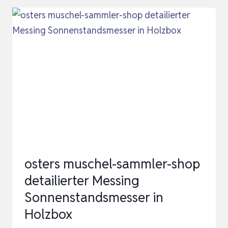
METER.VOLLE
SONNE,TEILSONNE,HALBSCHATTEN,S
MESSGER…
osters muschel-sammler-shop
detailierter Messing
Sonnenstandsmesser in
Holzbox