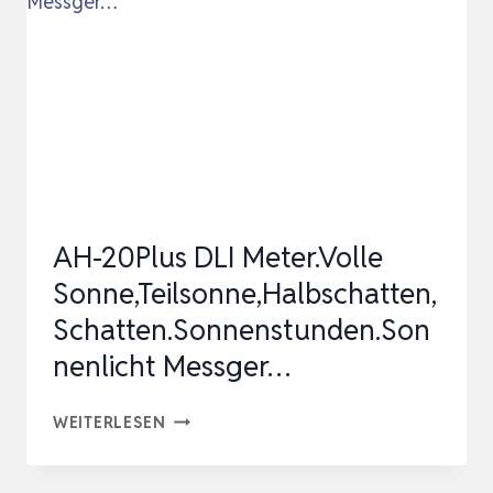
MESSUHR
MIT
STATIV
MIT
PRÜFANZEIGE+HEBEL
AH-20Plus DLI Meter.Volle
Sonne,Teilsonne,Halbschatten,
Schatten.Sonnenstunden.Son
nenlicht Messger…
AH-
WEITERLESEN
20PLUS
DLI