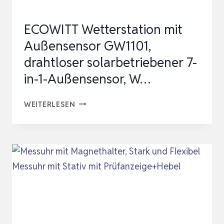
CKER BA
ROMETER WE
ECOWITT Wetterstation mit
ATHER …
Außensensor GW1101,
drahtloser solarbetriebener 7-
in-1-Außensensor, W…
ECOWITT
WEITERLESEN
WETTERSTATION
MIT
AUSSENSENSOR G
W1101, D
RAHTLOSER S
OLARBETRIEBENER 7
-I
N-1