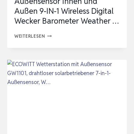
Außensensor Innen und
Außen 9-IN-1 Wireless Digital
Wecker Barometer Weather …
WETTERSTATION
WEITERLESEN
MIT
AUSSENSENSOR I
NNEN U
ND A
USSEN 9-
IN
-1
WI
RELESS DI
GITAL WE