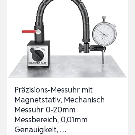
TITAN
ERSATZMESSER
+
SCHRAUBEN
MIT
SICHERUNG
–
MESSER
KOMPATIBEL
MIT
Präzisions-Messuhr mit
MAMMOTION
Magnetstativ, Mechanisch
L…
Messuhr 0-20mm
Messbereich, 0,01mm
Genauigkeit, …