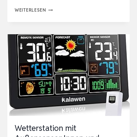
PRÄZISIONS-
WEITERLESEN
MESSUHR
MIT
MAGNETSTATIV,
MECHANISCH
MESSUHR
0-
20MM
MESSBEREICH,
0,01MM
GENAUIGKEIT,
…
Wetterstation mit