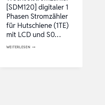
[SDM120] digitaler 1
Phasen Stromzähler
für Hutschiene (1TE)
mit LCD und S0…
WECHSELSTROMZÄHLER
WEITERLESEN
[SDM120]
DIGITALER
1
PHASEN
STROMZÄHLER
FÜR
HUTSCHIENE
(1TE)