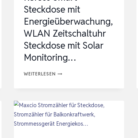
Steckdose mit
Energieüberwachung,
WLAN Zeitschaltuhr
Steckdose mit Solar
Monitoring…
REFOSS
WEITERLESEN
SMART
STECKDOSE
MIT
ENERGIEÜBERWACHUNG,
WLAN
ZEITSCHALTUHR
STECKDOSE