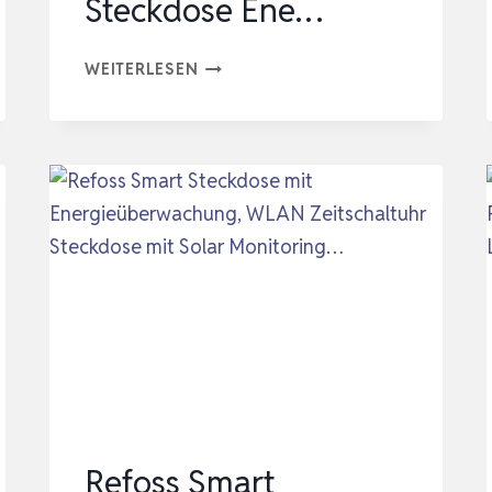
Steckdose Ene…
STROMZÄHLER
WEITERLESEN
FÜR
STECKDOSE
STROMVERBRAUCHSMESSER
STECKDOSE
8
MODI,
STROMMESSGERÄT
STECKDOSE
ENE…
Refoss Smart