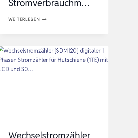
Stromverbrauchm…
OFFGRIDTEC
WEITERLESEN
STROMZÄHLER
FÜR
STECKDOSE,
PV-
ZÄHLER
FÜR
BALKONKRAFTWERK,
ECHTZEIT
STROMVERBRAUCHM…
Wechselstromzähler