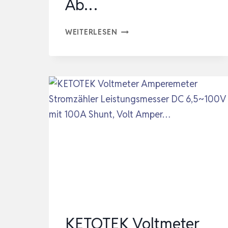
Ab…
REFOSS
WEITERLESEN
EM06P
SMART
METER
3
PHASEN,
6-
KANAL
STROMZÄHLER
WLAN
|
OPEN
API
KETOTEK Voltmeter