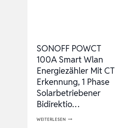
100A
SHUNT,
VOLT
AMPER…
SONOFF POWCT
100A Smart Wlan
Energiezähler Mit CT
Erkennung, 1 Phase
Solarbetriebener
Bidirektio…
SONOFF
WEITERLESEN
POWCT