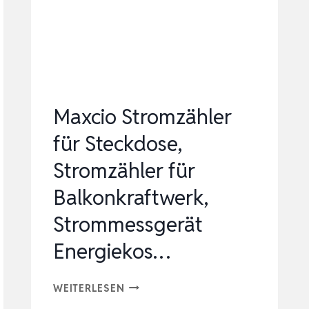
MIT
SOLAR
MONITORING…
Maxcio Stromzähler
für Steckdose,
Stromzähler für
Balkonkraftwerk,
Strommessgerät
Energiekos…
MAXCIO
WEITERLESEN
STROMZÄHLER