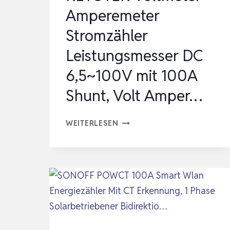
&
Amperemeter
HOME
Stromzähler
ASSISTANT,
KEIN
Leistungsmesser DC
AB…
6,5~100V mit 100A
Shunt, Volt Amper…
KETOTEK
WEITERLESEN
VOLTMETER
AMPEREMETER
STROMZÄHLER
LEISTUNGSMESSER
DC
6,5~100V
MIT