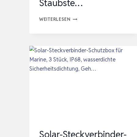
Staubste…
10
WEITERLESEN
PAAR
PV-
STECKER
STAUBSCHUTZKAPPEN
FÜR
SOLARPANEL
STECKER,
PHOTOVOLTAIK
SOLAR
STECKER
STAUBSTE…
Solar-Steckverbinder-