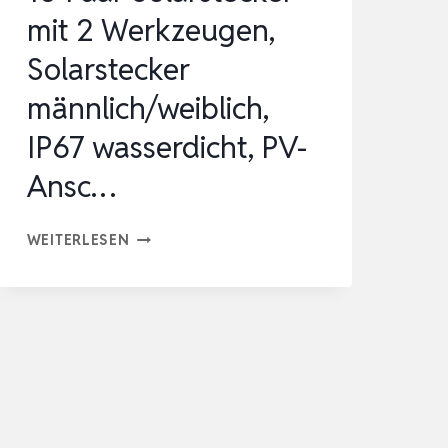
mit 2 Werkzeugen,
Solarstecker
männlich/weiblich,
IP67 wasserdicht, PV-
Ansc…
10
WEITERLESEN
PAAR
SOLARSTECKER
MIT
2
WERKZEUGEN,
SOLARSTECKER
MÄNNLICH/WEIBLICH,