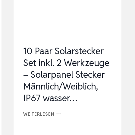
SOLARSTECKER
PV
STECKER
6MM2
MÄNNLICH/WEIBLICH…
10 Paar Solarstecker
Set inkl. 2 Werkzeuge
– Solarpanel Stecker
Männlich/Weiblich,
IP67 wasser…
10
WEITERLESEN
PAAR
SOLARSTECKER