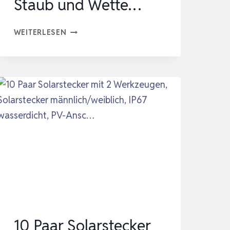
Staub und Wette…
MOLAIN
WEITERLESEN
6
PAAR
SILIKON
STAUBDICHT
WASSERDICHT
KAPPE,
PV-
STECKER
STAUBSCHUTZKAPPEN,
STAUB
UND
WETTE…
10 Paar Solarstecker