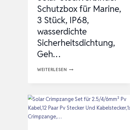
Schutzbox für Marine,
3 Stück, IP68,
wasserdichte
Sicherheitsdichtung,
Geh…
SOLAR-
WEITERLESEN
STECKVERBINDER-
SCHUTZBOX
FÜR
MARINE,
3
STÜCK,
IP68,