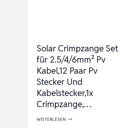
WASSERDICHTE
SICHERHEITSDICHTUNG,
GEH…
Solar Crimpzange Set
für 2.5/4/6mm² Pv
Kabel,12 Paar Pv
Stecker Und
Kabelstecker,1x
Crimpzange,…
SOLAR
WEITERLESEN
CRIMPZANGE