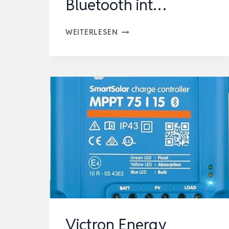
Bluetooth int…
VICTRON
WEITERLESEN
ENERGY
SMARTSOLAR
MPPT
LADEREGLER
100/20-
48
12V
24V
48V
20A
SOLARLADEREGLER
BLUETOOTH
Victron Energy