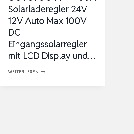
…
Solarladeregler 24V
12V Auto Max 100V
DC
Eingangssolarregler
mit LCD Display und…
OOYCYOO
WEITERLESEN
MPPT
60A
SOLARLADEREGLER
24V
12V
AUTO
MAX