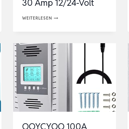
30 Amp 12/24-Volt
VICTRON
WEITERLESEN
ENERGY
SMARTSOLAR
MPPT
LADEREGLER
–
SOLAR
LADEREGLER
(BLUETOOTH)
–
100V
30
AMP
OOYCYOO 100A