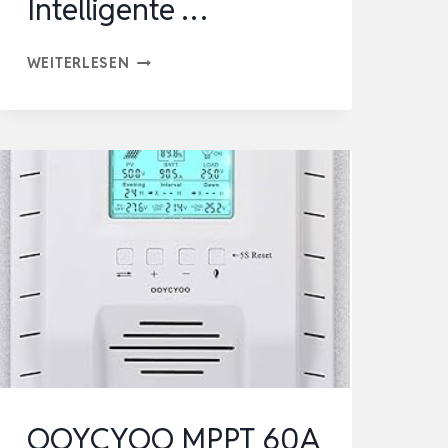
Intelligente …
Y&H
WEITERLESEN
BLUETOOTH-
REGLER
30A
PV
MAX
50V
BLUETOOTH-
SOLARREGLER
12V/24V
SOLARPANEL-
REGLER
INTELLIGENTE
OOYCYOO MPPT 60A