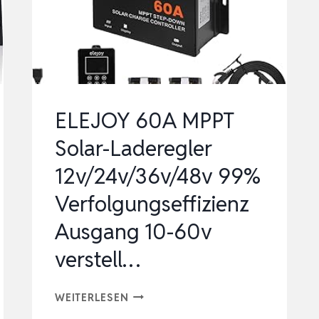
100V,
LCD
DISPLAY
SOLAR
LADEREG…
ELEJOY 60A MPPT
Solar-Laderegler
12v/24v/36v/48v 99%
Verfolgungseffizienz
Ausgang 10-60v
verstell…
ELEJOY
WEITERLESEN
60A