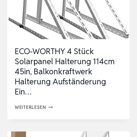
STURMSICHER
|
SOLARPANEL
HALT…
ECO-WORTHY 4 Stück
Solarpanel Halterung 114cm
45in, Balkonkraftwerk
Halterung Aufständerung
Ein…
ECO-
WEITERLESEN
WORTHY
4
STÜCK