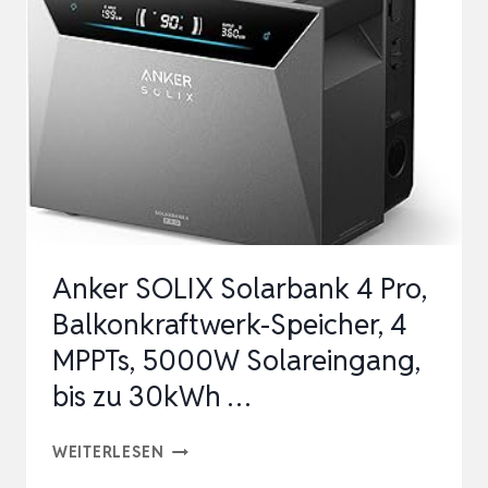
30°
VERSTELLBARE
SOLARPANEL
HALTERUNG,
ALU
HALTERUNG
BA…
Anker SOLIX Solarbank 4 Pro,
Balkonkraftwerk-Speicher, 4
MPPTs, 5000W Solareingang,
bis zu 30kWh …
ANKER
WEITERLESEN
SOLIX