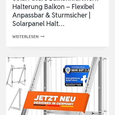
Halterung Balkon – Flexibel
AUF…
Anpassbar & Sturmsicher |
Solarpanel Halt…
SOLARFUTURE
WEITERLESEN
BALKONKRAFTWERK
HALTERUNG
BALKON
–
FLEXIBEL
ANPASSBAR
&
STURMSICHER
|
SOLARPANEL