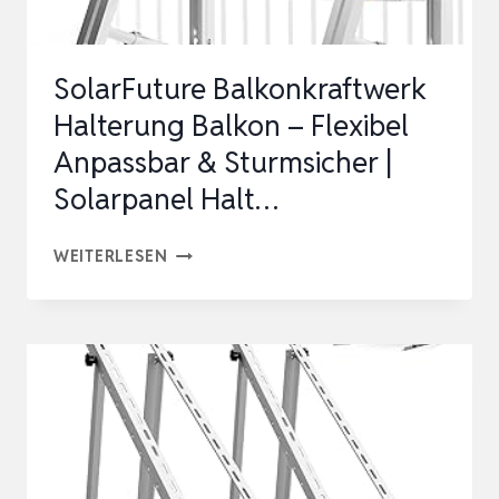
HALT…
SolarFuture Balkonkraftwerk
Halterung Balkon – Flexibel
Anpassbar & Sturmsicher |
Solarpanel Halt…
SOLARFUTURE
WEITERLESEN
BALKONKRAFTWERK
HALTERUNG
BALKON
–
FLEXIBEL
ANPASSBAR
&