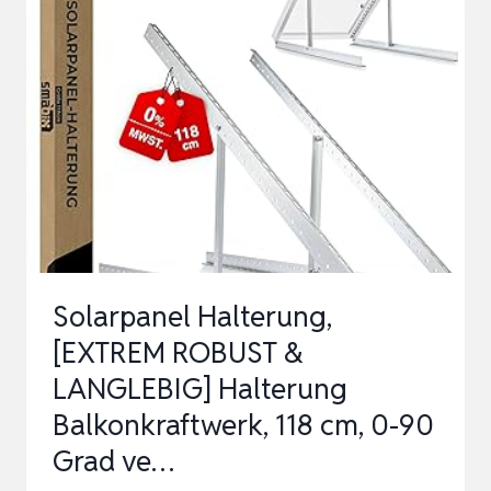
SOLARPANEL
HALTERUNG
114CM
45IN,
BALKONKRAFTWERK
HALTERUNG
AUFSTÄNDERUNG
EIN…
Solarpanel Halterung,
[EXTREM ROBUST &
LANGLEBIG] Halterung
Balkonkraftwerk, 118 cm, 0-90
Grad ve…