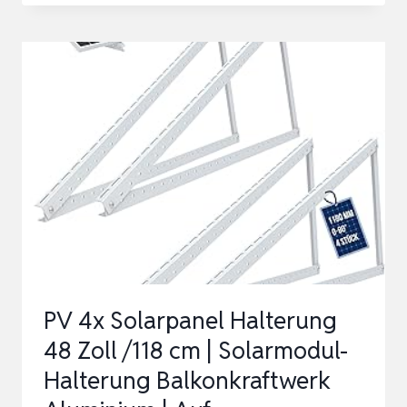
SOLARBANK
4
PRO,
BALKONKRAFTWERK-
SPEICHER,
4
MPPTS,
5000W
SOLAREINGANG,
BIS
ZU
PV 4x Solarpanel Halterung
30KWH
48 Zoll /118 cm | Solarmodul-
…
Halterung Balkonkraftwerk