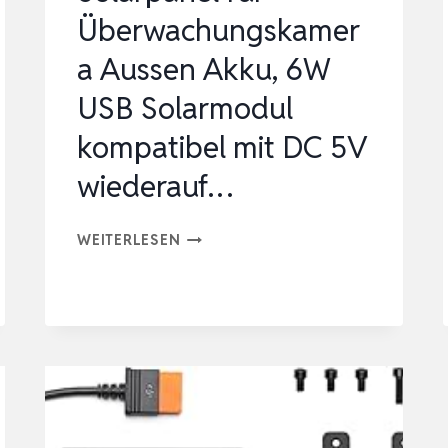
Überwachungskamer
a Aussen Akku, 6W
USB Solarmodul
kompatibel mit DC 5V
wiederauf…
SOLARPANEL
WEITERLESEN
FÜR
ÜBERWACHUNGSKAMERA
AUSSEN
AKKU,
6W
USB
SOLARMODUL