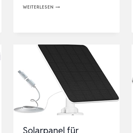
6W
WEITERLESEN
SOLARPANEL
FÜR
RING
KAMERA,
FÜR
RING
SOLARMODULE,
FÜR
RING
KAMERA
SOLARPANEL
KOMPATIBEL
FÜ…
Solarpanel für