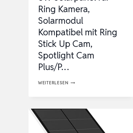
FÜR
Ring Kamera,
R…
Solarmodul
Kompatibel mit Ring
Stick Up Cam,
Spotlight Cam
Plus/P…
6W
WEITERLESEN
SOLARPANEL
FÜR
RING
KAMERA,
SOLARMODUL