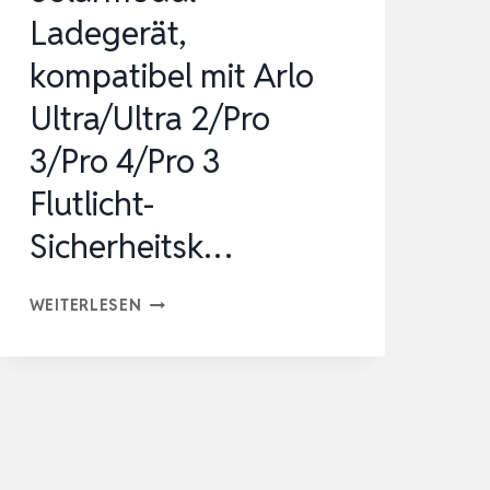
SPOTLIG…
Ladegerät,
kompatibel mit Arlo
Ultra/Ultra 2/Pro
3/Pro 4/Pro 3
Flutlicht-
Sicherheitsk…
SOLARMODUL-
WEITERLESEN
LADEGERÄT,
KOMPATIBEL
MIT
ARLO
ULTRA/ULTRA