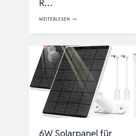
R…
6W
WEITERLESEN
SOLARPANEL
KOMPATIBEL
MIT
RING
SPOTLIGHTCAM
PLUS/PRO
UND
STICK
UP
CAM,
SOLAR-
LADEGERÄT
6W Solarpanel für