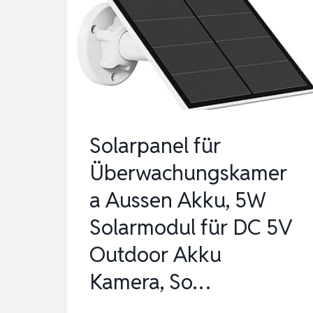
KOMPATIBEL
MIT
RING
STICK
UP
CAM,
SPOTLIGHT
Solarpanel für
CAM
Überwachungskamer
PLUS/P…
a Aussen Akku, 5W
Solarmodul für DC 5V
Outdoor Akku
Kamera, So…