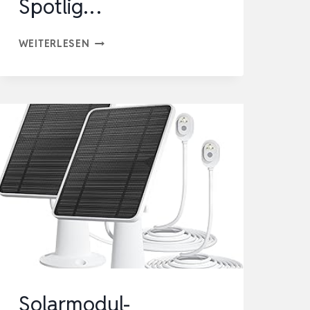
Spotlig…
SOLARMODUL
WEITERLESEN
FÜR
RING-
KAMERAS,
6W-
SOLARLADEGERÄT
KOMPATIBEL
MIT
RING
STICK
UP
CAM/PRO
UND
Solarmodul-