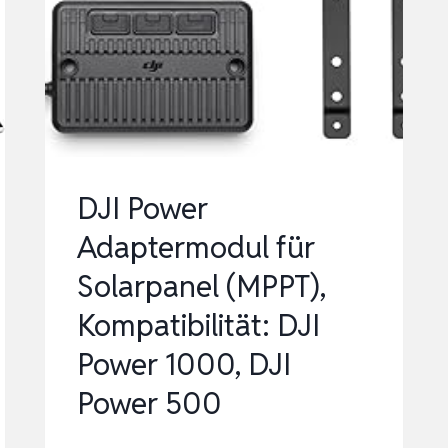
KOMPATIBEL
MIT
DC
5V
WIEDERAUF…
DJI Power
Adaptermodul für
Solarpanel (MPPT),
Kompatibilität: DJI
Power 1000, DJI
Power 500