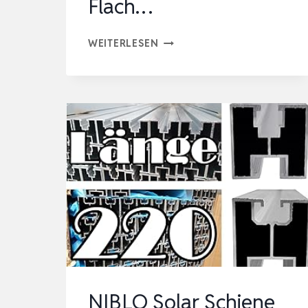
Flach…
PV
WEITERLESEN
HALTERUNG
30–
60°
FÜR
BALKONKRAFTWERK
–
VERSTELLBARE
SOLARMODUL
AUFSTÄNDERUNG
FÜR
FLACH…
NIBLO Solar Schiene