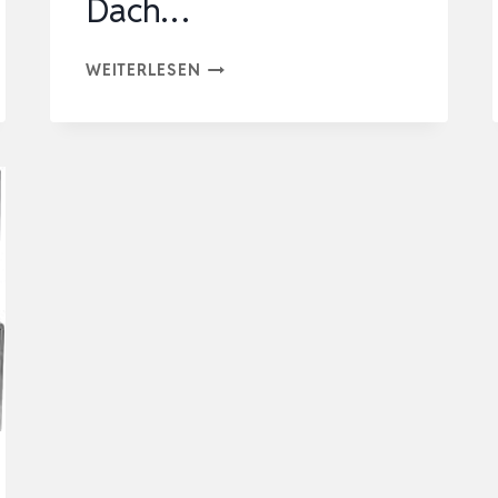
Dach…
4X
WEITERLESEN
A2
DACHHAKEN
3-
FACH
VERSTELLBAR-
A2
EDELSTAHL
V2A
PV
PHOTOVOLTAIK
SOLAR
MONTAGE