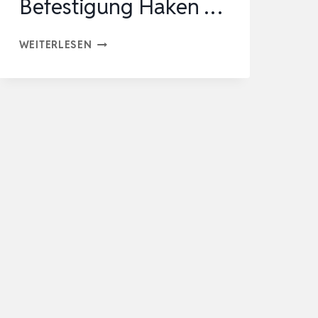
Befestigung Haken …
GETLITOOL
WEITERLESEN
2
STÜCK
BALKONKRAFTWERK
HALTERUNG
304
EDELSTAHL,
UNIVERSAL
PV
MODUL
BEFESTIGUNG
HAKEN
…