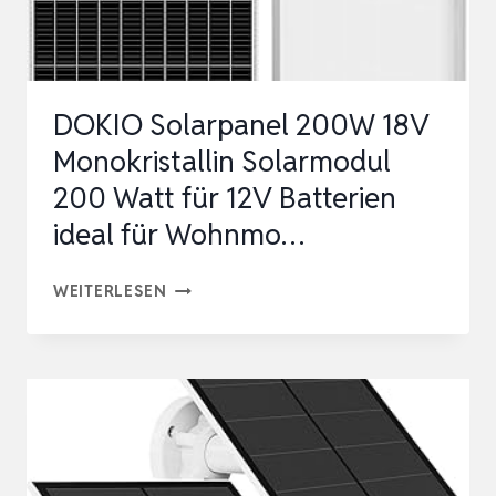
SOLARMODUL,
IP65
6,3KG
DOKIO Solarpanel 200W 18V
FALTBAR…
Monokristallin Solarmodul
200 Watt für 12V Batterien
ideal für Wohnmo…
DOKIO
WEITERLESEN
SOLARPANEL
200W
18V
MONOKRISTALLIN
SOLARMODUL
200