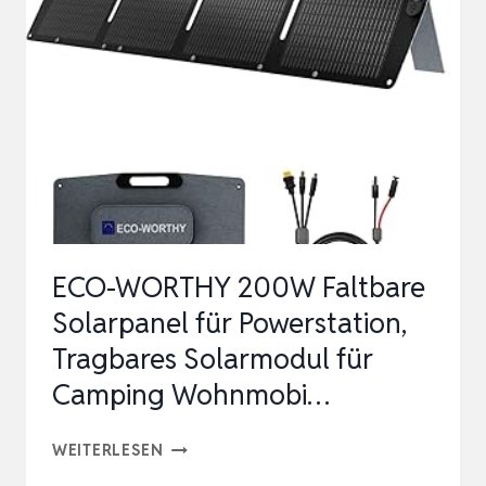
SOLARMODUL
FÜR
JACKERY
EXPLORER
500/1000
V2-
100W
PHO…
ECO-WORTHY 200W Faltbare
Solarpanel für Powerstation,
Tragbares Solarmodul für
Camping Wohnmobi…
ECO-
WEITERLESEN
WORTHY