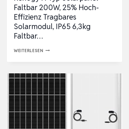
Faltbar 200W, 25% Hoch-
EFFIZIENZ
Effizienz Tragbares
…
Solarmodul, IP65 6,3kg
Faltbar…
RENOGY
WEITERLESEN
N-
TYP
SOLARPANEL
FALTBAR
200W,
25%
HOCH-
EFFIZIENZ
TRAGBARES