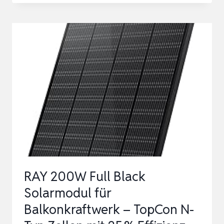
200W
FALTBARE
SOLARPANEL
FÜR
POWERSTATION,
TRAGBARES
SOLARMODUL
FÜR
CAMPING
WOHNMOBI…
RAY 200W Full Black
Solarmodul für
Balkonkraftwerk – TopCon N-