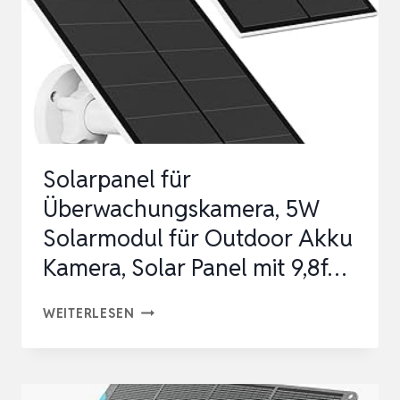
WATT
FÜR
12V
BATTERIEN
IDEAL
FÜR
Solarpanel für
WOHNMO…
Überwachungskamera, 5W
Solarmodul für Outdoor Akku
Kamera, Solar Panel mit 9,8f…
SOLARPANEL
WEITERLESEN
FÜR
ÜBERWACHUNGSKAMERA,
5W