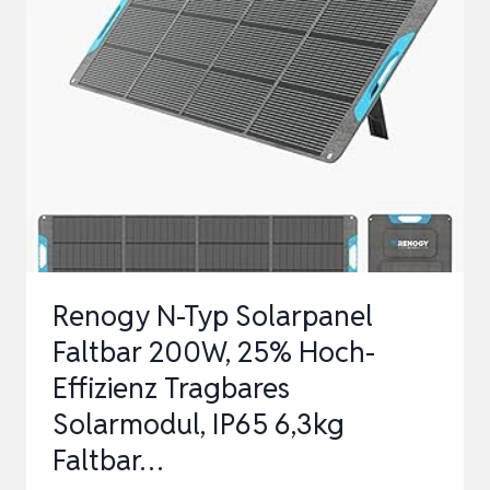
SOLARMODUL
FÜR
OUTDOOR
AKKU
KAMERA,
SOLAR
PANEL
MIT
9,8F…
Renogy N-Typ Solarpanel
Faltbar 200W, 25% Hoch-
Effizienz Tragbares
Solarmodul, IP65 6,3kg
Faltbar…