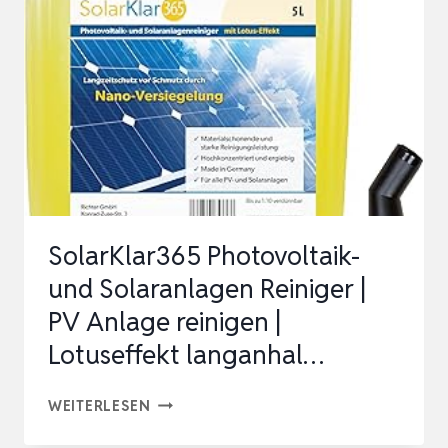
–
WASCHBÜRSTE
MIT
TELESKOPSTIEL
–
AUSZIEHBAR
TERRASSENDAC…
SolarKlar365 Photovoltaik-
und Solaranlagen Reiniger |
PV Anlage reinigen |
Lotuseffekt langanhal…
SOLARKLAR365
WEITERLESEN
PHOTOVOLTAIK-