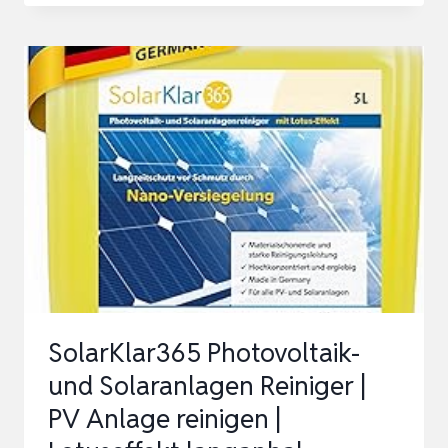
WASCHBÜRSTE
6M
[5
JAHRE
GARANTIE]
–
WASCHBÜRSTE
MIT
TELESKOPSTIEL
–
TERRASS…
SolarKlar365 Photovoltaik-
und Solaranlagen Reiniger |
PV Anlage reinigen |