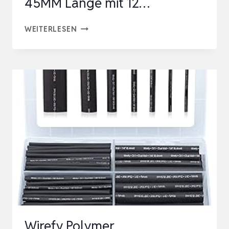
45MM Länge mit 12…
900
WEITERLESEN
STÜCK
SCHRUMPFSCHLAUCH
SET,
SCHRUMPFSCHLÄUCHE
SORTIMENT
VERHÄLTNIS
2:1,
45MM
LÄNGE
MIT
12…
Wirefy Polymer