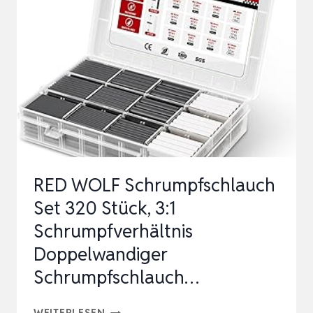
–
12,7
MM
X
6
M
–
SCHRUMPFVERHÄLTNIS
RED WOLF Schrumpfschlauch
2:1
Set 320 Stück, 3:1
–
Schrumpfverhältnis
WA…
Doppelwandiger
Schrumpfschlauch…
RED
WEITERLESEN