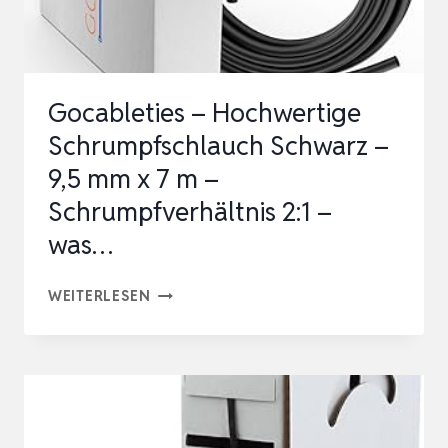
Gocableties – Hochwertige
Schrumpfschlauch Schwarz –
9,5 mm x 7 m –
Schrumpfverhältnis 2:1 –
was…
GOCABLETIES
WEITERLESEN
–
HOCHWERTIGE
SCHRUMPFSCHLAUCH
SCHWARZ
–