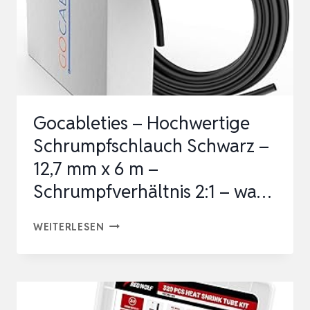
Gocableties – Hochwertige
Schrumpfschlauch Schwarz –
12,7 mm x 6 m –
Schrumpfverhältnis 2:1 – wa…
GOCABLETIES
WEITERLESEN
–
HOCHWERTIGE
SCHRUMPFSCHLAUCH
SCHWARZ