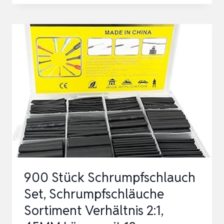
SCHRUMPFSCHLAUCH
MIT
KLEBER
2,4
MM
>
0,8
MM,
3:1
SCHRUMPFRATE,
DUAL-
900 Stück Schrumpfschlauch
WAND,
Set, Schrumpfschläuche
HALOGENF…
Sortiment Verhältnis 2:1,