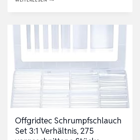
WOLF
SCHRUMPFSCHLAUCH
SET
320
STÜCK,
3:1
SCHRUMPFVERHÄLTNIS
DOPPELWANDIGER
SCHRUMPFSCHLAUCH…
Offgridtec Schrumpfschlauch
Set 3:1 Verhältnis, 275