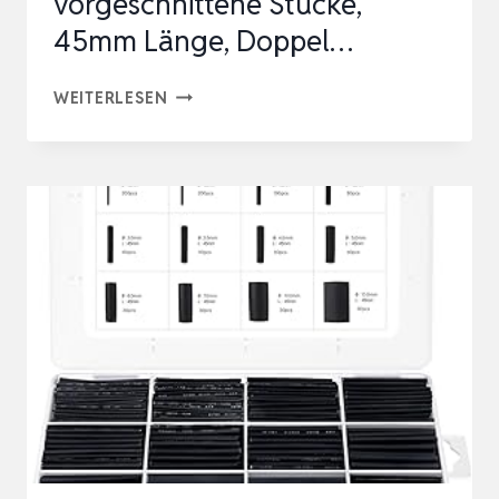
vorgeschnittene Stücke,
45mm Länge, Doppel…
OFFGRIDTEC
WEITERLESEN
SCHRUMPFSCHLAUCH
SET
3:1
VERHÄLTNIS,
275
VORGESCHNITTENE
STÜCKE,
45MM
LÄNGE,
DOPPEL…