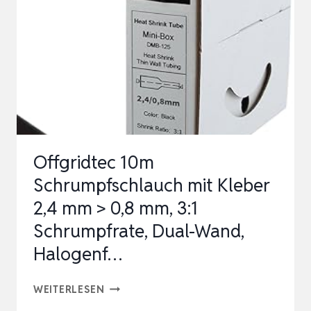
9,5
MM
X
7
M
–
SCHRUMPFVERHÄLTNIS
Offgridtec 10m
2:1
Schrumpfschlauch mit Kleber
–
2,4 mm > 0,8 mm, 3:1
WAS…
Schrumpfrate, Dual-Wand,
Halogenf…
OFFGRIDTEC
WEITERLESEN
10M