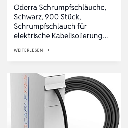
Oderra Schrumpfschläuche,
Schwarz, 900 Stück,
Schrumpfschlauch für
elektrische Kabelisolierung…
ODERRA
WEITERLESEN
SCHRUMPFSCHLÄUCHE,
SCHWARZ,
900
STÜCK,
SCHRUMPFSCHLAUCH
FÜR
ELEKTRISCHE
KABELISOLIERUNG…