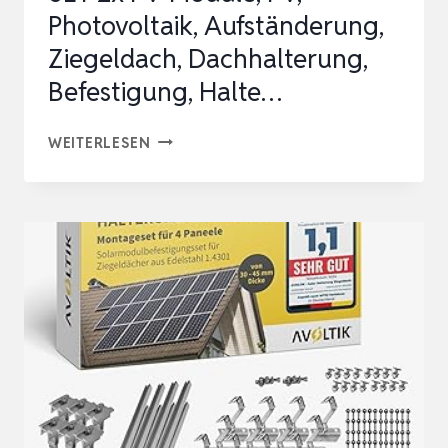
Photovoltaik, Aufständerung,
Ziegeldach, Dachhalterung,
Befestigung, Halte…
SET
WEITERLESEN
2X
PV-
MODULE,
PV,
PHOTOVOLTAIK,
AUFSTÄNDERUNG,
ZIEGELDACH,
DACHHALTERUNG,
BEFESTIGUNG,
HALTE…