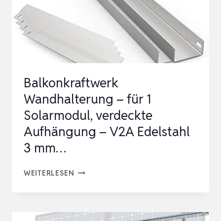
MODULE
30-
45MM
I
SOLARMODUL
Balkonkraftwerk
HALTERUNG
Wandhalterung – für 1
BALKONKRAFTWERK
Solarmodul, verdeckte
…
Aufhängung – V2A Edelstahl
3 mm…
BALKONKRAFTWERK
WEITERLESEN
WANDHALTERUNG
–
FÜR