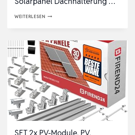
Solarpanel Dachhalterung …
8X
WEITERLESEN
DACHHAKEN
3-
FACH
VERSTELLBAR
EDELSTAHL
PV
PHOTOVOLTAIK
SOLAR
MONTAGE
SOLARPANEL
DACHHALTERUNG
…
SET 2x PV-Module, PV,