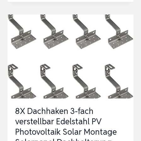
ZIEGELDACH
SET
2
MODULE
–
SOLARMODUL
&
SOLARPANEL
HALTERUNG
|
BALKONKRAFTWERK
8X Dachhaken 3-fach
DACH…
verstellbar Edelstahl PV
Photovoltaik Solar Montage