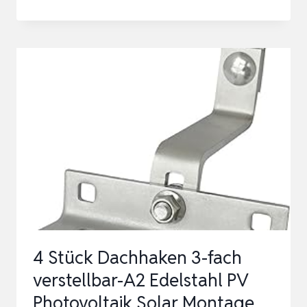
TEC®
SOLAR
HALTERUNG
FÜR
ZIEGELDACH
–
PHOTOVOLTAIK
HALTERUNG
FÜR
2
SOLARMODULE
MIT
4 Stück Dachhaken 3-fach
30…
verstellbar-A2 Edelstahl PV
Photovoltaik Solar Montage