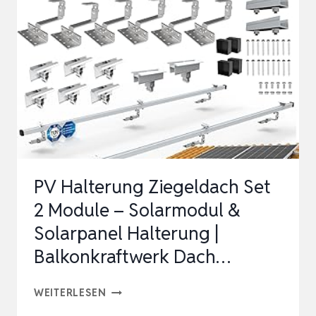
SOLARMODULE
(30-
40
MM)
MIT
EASY-
CLICK
KLEMMEN
PV Halterung Ziegeldach Set
|
2 Module – Solarmodul &
SOLAR
Solarpanel Halterung |
MONTAGESET
Balkonkraftwerk Dach…
M…
PV
WEITERLESEN
HALTERUNG