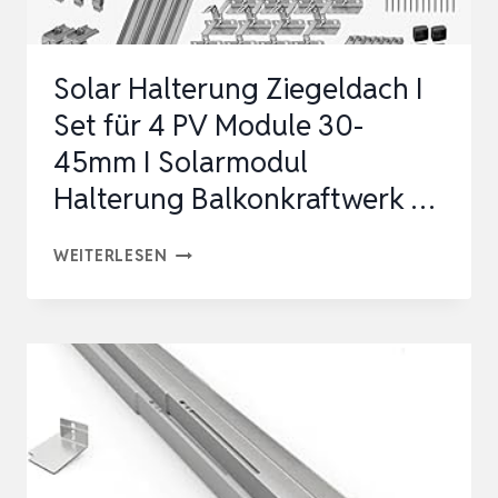
Solar Halterung Ziegeldach I
Set für 4 PV Module 30-
45mm I Solarmodul
Halterung Balkonkraftwerk …
SOLAR
WEITERLESEN
HALTERUNG
ZIEGELDACH
I
SET
FÜR
4
PV