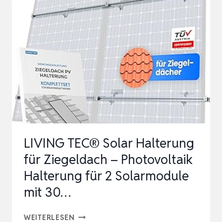
1
SOLARMODUL,
VERDECKTE
AUFHÄNGUNG
–
V2A
EDELSTAHL
3
MM…
LIVING TEC® Solar Halterung
für Ziegeldach – Photovoltaik
Halterung für 2 Solarmodule
mit 30…
LIVING
WEITERLESEN