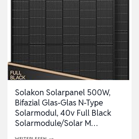
600W
MPPT
PV
MODUL
OPTIMIERER
SOLARPANEL
LEISTUNGSOPTIMIERER
MIT
SOLAR
S…
Solakon Solarpanel 500W,
Bifazial Glas-Glas N-Type
Solarmodul, 40v Full Black
Solarmodule/Solar M…
SOLAKON
WEITERLESEN