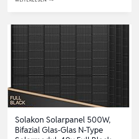
SOLARPANEL
500W,
BIFAZIAL
GLAS-
GLAS
N-
TYPE
SOLARMODUL,
40V
FULL
BLACK
SOLARMODULE/SOLAR
Solakon Solarpanel 500W,
M…
Bifazial Glas-Glas N-Type