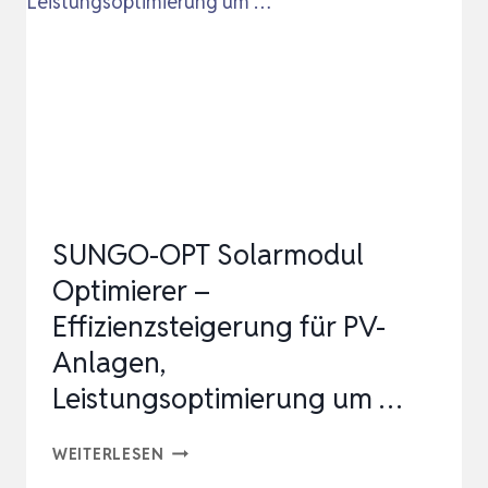
MPPT-
LEISTUNGSOPTIMIERER
MAX
1500V
DC,
MPPT
SOLARREGLE…
SUNGO-OPT Solarmodul
Optimierer –
Effizienzsteigerung für PV-
Anlagen,
Leistungsoptimierung um …
SUNGO-
WEITERLESEN
OPT