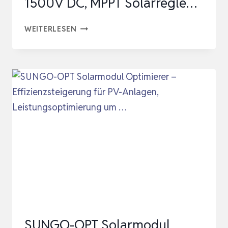
1500V DC, MPPT Solarregle…
SOLAR
WEITERLESEN
OPTIMIERER
600W
6ER-
PACK,
SOLARPANEL
MPPT-
LEISTUNGSOPTIMIERER
MAX
1500V
DC,
MPPT
SOLARREGLE…
SUNGO-OPT Solarmodul