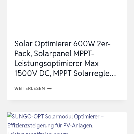
N-
TYP
SOLARMODULE
25 %
Solar Optimierer 600W 2er-
EFFI…
Pack, Solarpanel MPPT-
Leistungsoptimierer Max
1500V DC, MPPT Solarregle…
SOLAR
WEITERLESEN
OPTIMIERER
600W
2ER-
PACK,
SOLARPANEL