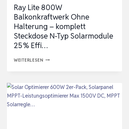
Ray Lite 800W
M…
Balkonkraftwerk Ohne
Halterung – komplett
Steckdose N-Typ Solarmodule
25 % Effi…
RAY
WEITERLESEN
LITE
800W
BALKONKRAFTWERK
OHNE
HALTERUNG
–
KOMPLETT
STECKDOSE