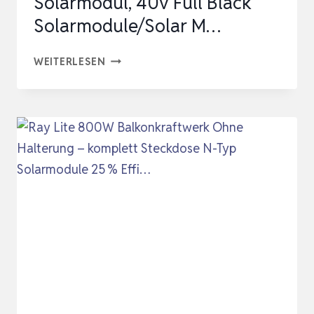
Solarmodul, 40v Full Black
Solarmodule/Solar M…
SOLAKON
WEITERLESEN
SOLARPANEL
500W,
BIFAZIAL
GLAS-
GLAS
N-
TYPE
SOLARMODUL,
40V
FULL
BLACK
SOLARMODULE/SOLAR