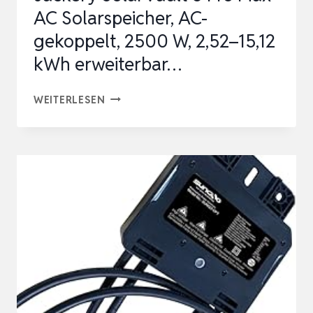
AC Solarspeicher, AC-
gekoppelt, 2500 W, 2,52–15,12
kWh erweiterbar…
JACKERY
WEITERLESEN
SOLARVAULT
3
PRO
MAX
AC
SOLARSPEICHER,
AC-
GEKOPPELT,
2500
W,