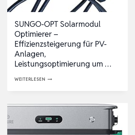
2,52–
15,12
SUNGO-OPT Solarmodul
KWH
Optimierer –
ERWEITERBAR…
Effizienzsteigerung für PV-
Anlagen,
Leistungsoptimierung um …
SUNGO-
WEITERLESEN
OPT
SOLARMODUL
OPTIMIERER
–
EFFIZIENZSTEIGERUNG
FÜR