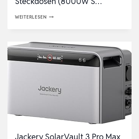
Steckdosen (8000W S…
OUKITEL
WEITERLESEN
P5000
PRO
5120WH
GROSSE K
APAZITÄT T
RAGBARE P
OWERSTATION, 5
×4000W A
C-S
TECKDOSEN (
8000W S
…
Jackery SolarVault 3 Pro Max