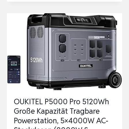
WECHSELRICHTER
800
W
EFSTREAMMI800W
FÜR
BALKONKRAFTWERK,
IP67
WETTERFEST,
PLUG-
&-
P…
OUKITEL P5000 Pro 5120Wh
Große Kapazität Tragbare
Powerstation, 5×4000W AC-