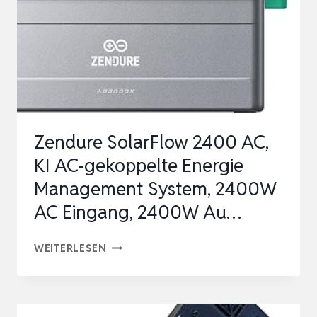
PV-
ANLAGEN,
LEISTUNGSOPTIMIERUNG
UM
…
Zendure SolarFlow 2400 AC,
KI AC-gekoppelte Energie
Management System, 2400W
AC Eingang, 2400W Au…
ZENDURE
WEITERLESEN
SOLARFLOW
2400
AC,