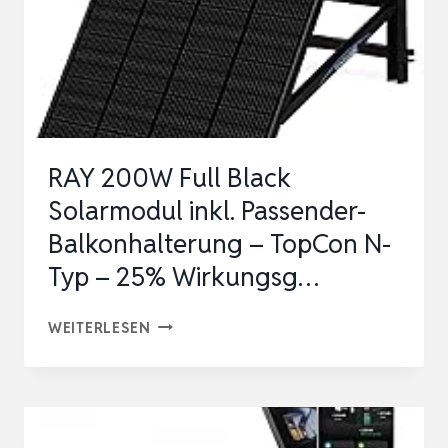
RAY 200W Full Black
Solarmodul inkl. Passender-
Balkonhalterung – TopCon N-
Typ – 25% Wirkungsg…
RAY
WEITERLESEN
200W
FULL
BLACK
SOLARMODUL