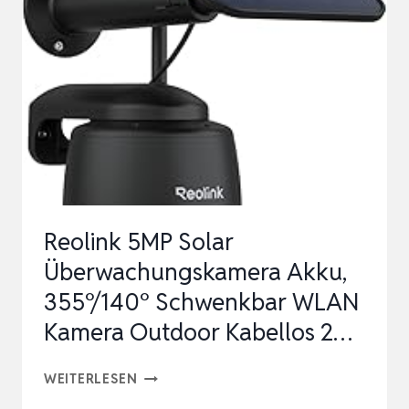
SMART
HOME
ENERGY
MONITOR
–
GERÄT
ZUR
HAUS-
Reolink 5MP Solar
UND
Überwachungskamera Akku,
GEBÄUDEAUTOMATISIERUNG…
355°/140° Schwenkbar WLAN
Kamera Outdoor Kabellos 2…
REOLINK
WEITERLESEN
5MP