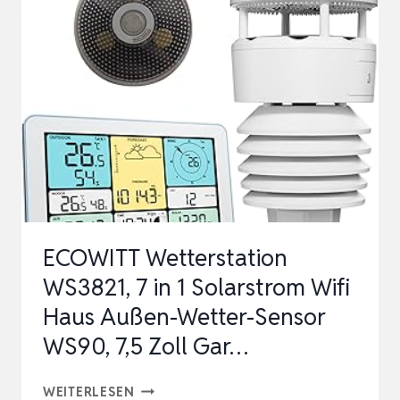
SOLAR,
360°/140°
SCHWENK-/NEIGE,
AUTO-
TRACKING,
WLAN
KAME…
ECOWITT Wetterstation
WS3821, 7 in 1 Solarstrom Wifi
Haus Außen-Wetter-Sensor
WS90, 7,5 Zoll Gar…
ECOWITT
WEITERLESEN