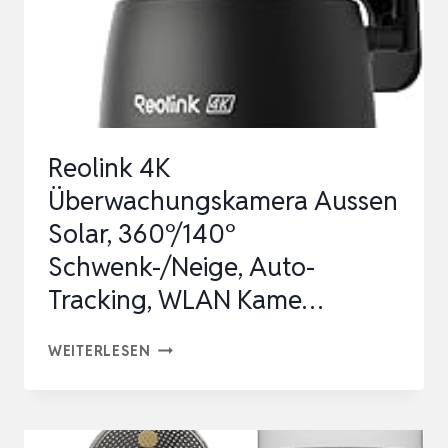
MULTISENSOR,
SOLARBETRIEBEN,
WINDMESSER,
REGENM…
Reolink 4K
Überwachungskamera Aussen
Solar, 360°/140°
Schwenk-/Neige, Auto-
Tracking, WLAN Kame…
REOLINK
WEITERLESEN
4K
ÜBERWACHUNGSKAMERA
AUSSEN