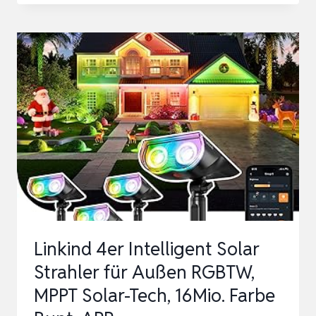
SOLAR
ÜBERWACHUNGSKAMERA
AKKU,
355°/140°
SCHWENKBAR
WLAN
KAMERA
OUTDOOR
KABELLOS
2…
Linkind 4er Intelligent Solar
Strahler für Außen RGBTW,
MPPT Solar-Tech, 16Mio. Farbe