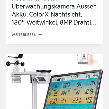
Überwachungskamera Aussen
PP…
Akku, ColorX-Nachtsicht,
180°-Weitwinkel, 8MP Drahtl…
REOLINK
WEITERLESEN
4K
SOLAR
ÜBERWACHUNGSKAMERA
AUSSEN
AKKU,
COLORX-
NACHTSICHT,
180°-
WEITWINKEL,
8MP