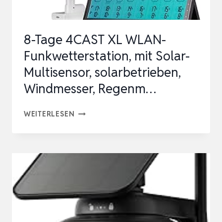
DRAHTL…
8-Tage 4CAST XL WLAN-
Funkwetterstation, mit Solar-
Multisensor, solarbetrieben,
Windmesser, Regenm…
8-
WEITERLESEN
TAGE
4CAST
XL
WLAN-
FUNKWETTERSTATION,
MIT
SOLAR-