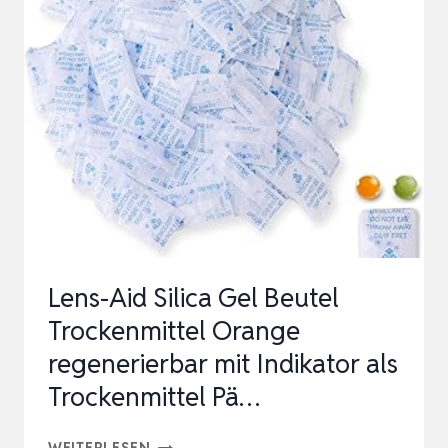
STÜCK
MOISTURE
ABSORBER
SACHETS,SILIKAGEL,SILICA
GEL
BEUTELS
DESICCANT
PACKS
FOR
ST…
Lens-Aid Silica Gel Beutel
Trockenmittel Orange
regenerierbar mit Indikator als
Trockenmittel Pä…
LENS-
WEITERLESEN