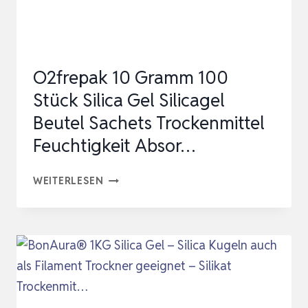
TROCKENMITTEL
FEUCHTIGKEIT
ABSOR…
O2frepak 10 Gramm 100
Stück Silica Gel Silicagel
Beutel Sachets Trockenmittel
Feuchtigkeit Absor…
O2FREPAK
WEITERLESEN
10
GRAMM
100
STÜCK
SILICA
GEL