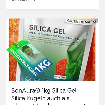
AID
SILICA
GEL
BEUTEL
TROCKENMITTEL
ORANGE
REGENERIERBAR
MIT
INDIKATOR
ALS
TROCKENMITTEL
PÄ…
BonAura® 1kg Silica Gel –
Silica Kugeln auch als