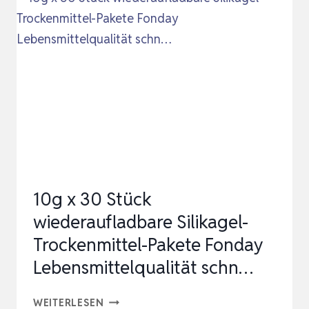
–
SILICA
KUGELN
AUCH
ALS
FILAMENT
TROCKNER
GEEIGNET
–
10g x 30 Stück
SILIKAT
wiederaufladbare Silikagel-
TROCKENMIT…
Trockenmittel-Pakete Fonday
Lebensmittelqualität schn…
10G
WEITERLESEN