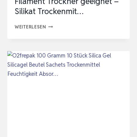
Filament Trockner geeignet –
Silikat Trockenmit…
BONAURA®
WEITERLESEN
1KG
SILICA
GEL
–
SILICA
KUGELN
AUCH
ALS
FILAMENT
TROCKNER
GEEIGNET
–