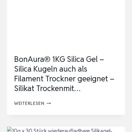
SILICAGEL
BEUTEL
SACHETS
TROCKENMITTEL
FEUCHTIGKEIT
ABSOR…
BonAura® 1KG Silica Gel –
Silica Kugeln auch als
Filament Trockner geeignet –
Silikat Trockenmit…
BONAURA®
WEITERLESEN
1KG
SILICA
GEL