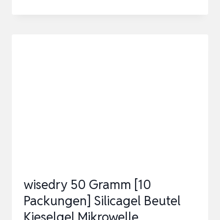
X
30
STÜCK
WIEDERAUFLADBARE
SILIKAGEL-
TROCKENMITTEL-
PAKETE
FONDAY
LEBENSMITTELQUALITÄT
SCHN…
wisedry 50 Gramm [10
Packungen] Silicagel Beutel
Kieselgel Mikrowelle