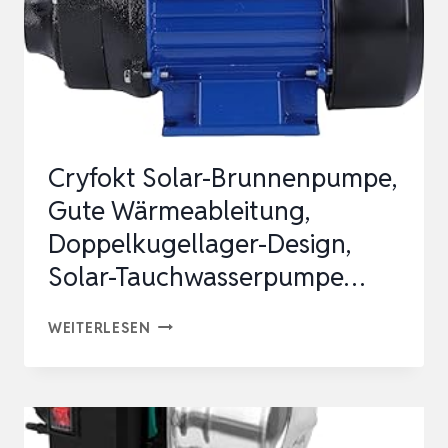
Cryfokt Solar-Brunnenpumpe,
Gute Wärmeableitung,
Doppelkugellager-Design,
Solar-Tauchwasserpumpe…
CRYFOKT
WEITERLESEN
SOLAR-
BRUNNENPUMPE,
GUTE
WÄRMEABLEITUNG,