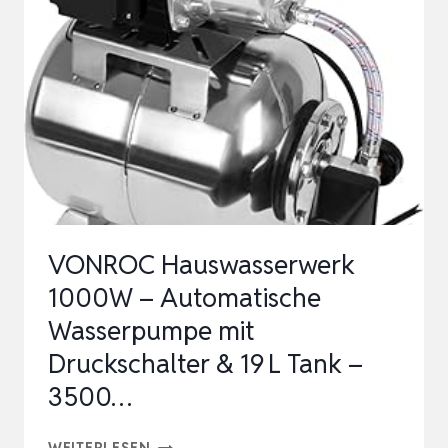
DOPPELKUGELLAGER-
DESIGN,
SOLAR-
TAUCHWASSERPUMPE…
VONROC Hauswasserwerk
1000W – Automatische
Wasserpumpe mit
Druckschalter & 19 L Tank –
3500…
VONROC
WEITERLESEN