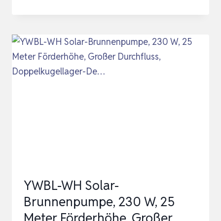
SOLAR
WELL
PUMP,
CAST
IRON
MATERIAL,
230W
POWER,
1.5
³/H
RATE
FOR
YWBL-WH Solar-
IRRIGATION
Brunnenpumpe, 230 W, 25
AND
Meter Förderhöhe, Großer
WATER