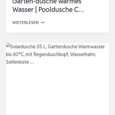
Garten-dusche warmes
Wasser | Pooldusche C…
TILLVEX
WEITERLESEN
SOLARDUSCHE
40
LITER
INKL.
SCHUTZHAUBE
|
SOLAR
GARTEN-
DUSCHE
WARMES
WASSER
|