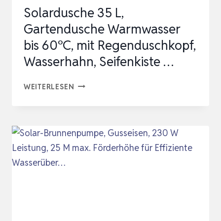
Solardusche 35 L,
POOLDUSCHE
Gartendusche Warmwasser
C…
bis 60°C, mit Regenduschkopf,
Wasserhahn, Seifenkiste …
SOLARDUSCHE
WEITERLESEN
35
L,
GARTENDUSCHE
WARMWASSER
BIS
60°C,
MIT
REGENDUSCHKOPF,
WASSERHAHN,