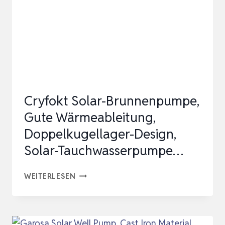
M
MAX.
FÖRDERHÖHE
FÜR
EFFIZIENTE
WASSERÜBER…
Cryfokt Solar-Brunnenpumpe,
Gute Wärmeableitung,
Doppelkugellager-Design,
Solar-Tauchwasserpumpe…
CRYFOKT
WEITERLESEN
SOLAR-
BRUNNENPUMPE,
GUTE