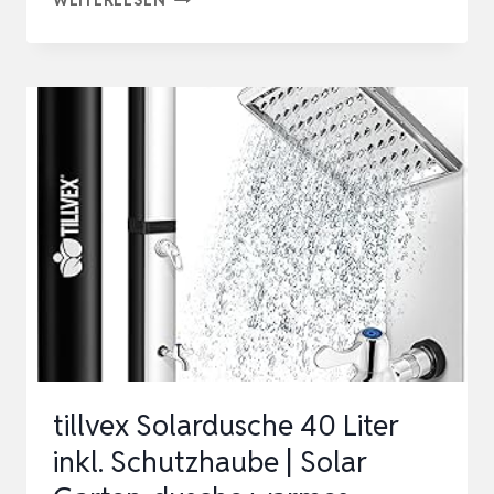
HAUSWASSERWERK
1000W
–
AUTOMATISCHE
WASSERPUMPE
MIT
DRUCKSCHALTER
&
19 L
TANK
–
3500…
tillvex Solardusche 40 Liter
inkl. Schutzhaube | Solar