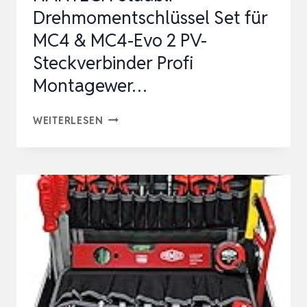
Drehmomentschlüssel Set für
MC4 & MC4-Evo 2 PV-
Steckverbinder Profi
Montagewer…
HANTECH
WEITERLESEN
STÄUBLI
DREHMOMENTSCHLÜSSEL
SET
FÜR
MC4
&
MC4-
EVO
2