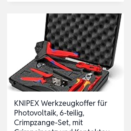
CRIMPZANGEN
SET
MIT
14
PAAR
IP68
SOLARSTECKER
–
PROFESSIONELLES
PHOTOVOLTAIK
INSTALL…
KNIPEX Werkzeugkoffer für
Photovoltaik, 6-teilig,
Crimpzange-Set, mit