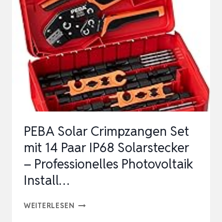
FÜR
ELEKTRIKER
INSTALLATEUR
PV
MONTEUR,
9-
TEILIGES
MONTAGE
PEBA Solar Crimpzangen Set
S…
mit 14 Paar IP68 Solarstecker
– Professionelles Photovoltaik
Install…
PEBA
WEITERLESEN
SOLAR