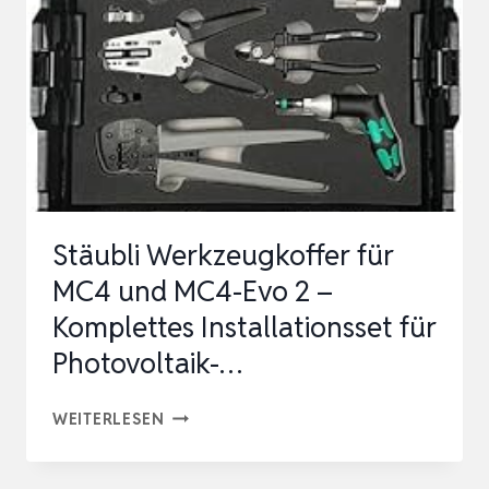
UNIVERSALES
WERKZEUG-
SET
BESTÜCKT
GEFÜLLT,
WERK…
Stäubli Werkzeugkoffer für
MC4 und MC4-Evo 2 –
Komplettes Installationsset für
Photovoltaik-…
STÄUBLI
WEITERLESEN
WERKZEUGKOFFER
FÜR