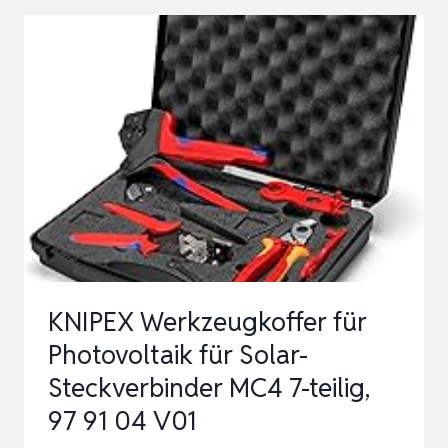
MC4
UND
MC4-
EVO
2
–
KOMPLETTES
INSTALLATIONSSET
FÜR
PHOTOVOLTAIK-
KNIPEX Werkzeugkoffer für
…
Photovoltaik für Solar-
Steckverbinder MC4 7-teilig,
97 91 04 V01