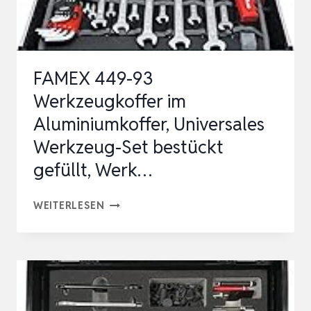
PV-
STECKVERBINDER
PROFI
FAMEX 449-93
MONTAGEWER…
Werkzeugkoffer im
Aluminiumkoffer, Universales
Werkzeug-Set bestückt
gefüllt, Werk…
FAMEX
WEITERLESEN
449-
93
WERKZEUGKOFFER
IM
ALUMINIUMKOFFER,