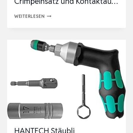
Crimpeinsatz und Kontaktau…
KNIPEX
WEITERLESEN
WERKZEUGKOFFER
FÜR
PHOTOVOLTAIK,
6-
TEILIG,
CRIMPZANGE-
SET,
MIT
CRIMPEINSATZ
UND
KONTAKTAU…
HANTECH Stäubli