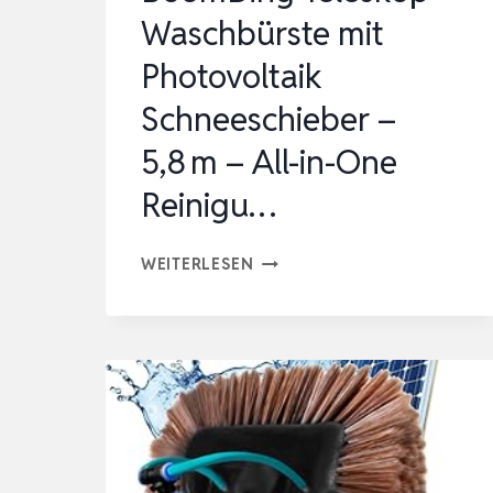
REINIGUN…
Waschbürste mit
Photovoltaik
Schneeschieber –
5,8 m – All-in-One
Reinigu…
BOOMDING
WEITERLESEN
TELESKOP
WASCHBÜRSTE
MIT
PHOTOVOLTAIK
SCHNEESCHIEBER
–
5,8 M