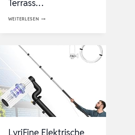
Terrass…
TOOLMACHER
WEITERLESEN
TELESKOP
WASCHBÜRSTE
6M
[5
JAHRE
GARANTIE]
–
WASCHBÜRSTE
MIT
TELESKOPSTIEL
–
TERRASS…
LyriFine Elektrische