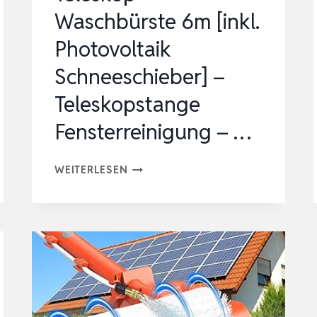
Waschbürste 6m [inkl.
Photovoltaik
Schneeschieber] –
Teleskopstange
Fensterreinigung – …
TELESKOP
WEITERLESEN
WASCHBÜRSTE
6M
[INKL.
PHOTOVOLTAIK
SCHNEESCHIEBER]
–
TELESKOPSTANGE