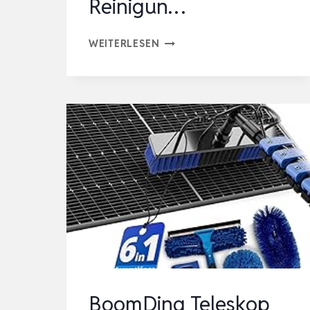
Reinigun…
BOOMDING
WEITERLESEN
TELESKOP
WASCHBÜRSTE
|
3,6
METER
LANG
AUS
ALUMINIUM
|
PERFEKT
ALS
WINTERGARTEN
BoomDing Teleskop