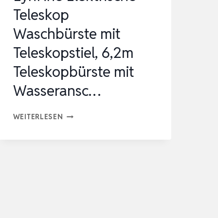
Teleskop
Waschbürste mit
Teleskopstiel, 6,2m
Teleskopbürste mit
Wasseransc…
LYRIFINE
WEITERLESEN
ELEKTRISCHE
TELESKOP
WASCHBÜRSTE
MIT
TELESKOPSTIEL,
6,2M
TELESKOPBÜRSTE