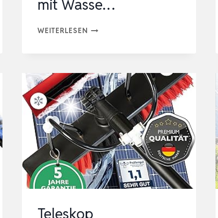
mit Wasse…
LYRIFINE
WEITERLESEN
ELEKTRISCHE
TELESKOP
WASCHBÜRSTE
MIT
TELESKOPSTIEL,
6.2
METER
TELESKOPBÜRSTE
MIT
WASSE…
Teleskop