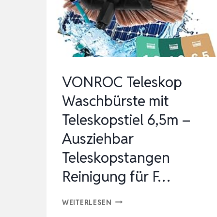
–
ALL-
IN-
ONE
REINIGU…
VONROC Teleskop
Waschbürste mit
Teleskopstiel 6,5m –
Ausziehbar
Teleskopstangen
Reinigung für F…
VONROC
WEITERLESEN
TELESKOP