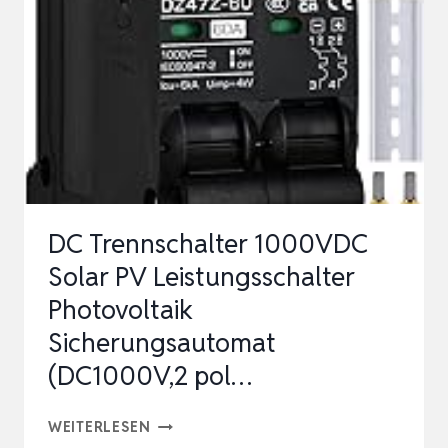
AC-
GEKOPPELTE
ENERGIE
MANAGEMENT
SYSTEM,
2400W
AC
EINGANG,
DC Trennschalter 1000VDC
2400W
Solar PV Leistungsschalter
AU…
Photovoltaik
Sicherungsautomat
(DC1000V,2 pol…
DC
WEITERLESEN