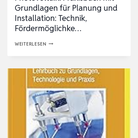
Grundlagen für Planung und
Installation: Technik,
Fördermöglichke…
PHOTOVOLTAIK:
WEITERLESEN
PRAXISBUCH
MIT
GRUNDLAGEN
FÜR
PLANUNG
UND
INSTALLATION:
TECHNIK,
FÖRDERMÖGLICHKE…