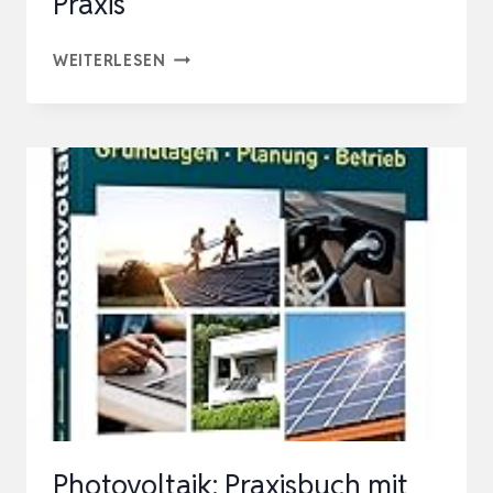
Praxis
PHOTOVOLTAIK:
WEITERLESEN
LEHRBUCH
ZU
GRUNDLAGEN,
TECHNOLOGIE
UND
PRAXIS
Photovoltaik: Praxisbuch mit