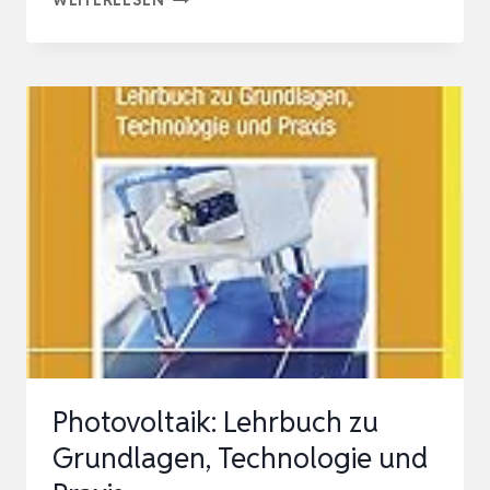
SOLARFLOW
2400
AC+
–
BALKONKRAFTWERK
MIT
SPEICHER
2400W
AC
BIDIREKTIONALER
AUSGANG,
SPEIC…
Photovoltaik: Lehrbuch zu
Grundlagen, Technologie und