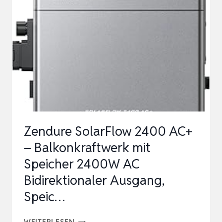
2
MPPT
FÜR
BIS
ZU
2
SOLARPANELS,
BALKONKRAFTWERK
Zendure SolarFlow 2400 AC+
MIT
– Balkonkraftwerk mit
SPEICHER,1,6K…
Speicher 2400W AC
Bidirektionaler Ausgang,
Speic…
ZENDURE
WEITERLESEN