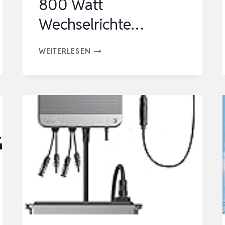
800 Watt
Wechselrichte…
1000W
WEITERLESEN
BALKONKRAFTWERK
–
BALKONKRAFTWERK
800W
KOMPLETT
STECKDOSE
–
NEUESTER
800
WATT
WECHSELRICHTE…