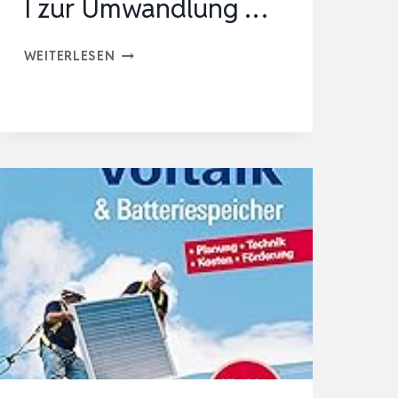
I zur Umwandlung …
SCHWAIGER
WEITERLESEN
WECHSELRICHTER
2000W
I
FÜR
BALKONKRAFTWERKE
&
GRÖSSERE S
OLARANLAGEN I
Z
UR U
MWANDLUNG …