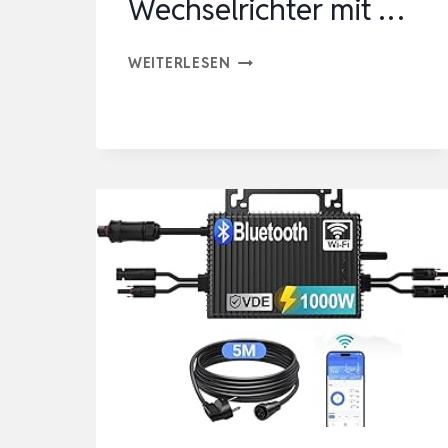
Wechselrichter mit …
MARSTEK
WEITERLESEN
MIKROWECHSELRICHTER
800W
–
230V
AC
0%
VAT,
16-
60V
DC
EINGANG,
SOLAR-