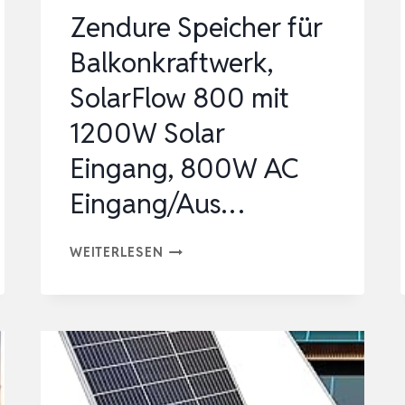
Zendure Speicher für
Balkonkraftwerk,
SolarFlow 800 mit
1200W Solar
Eingang, 800W AC
Eingang/Aus…
ZENDURE
WEITERLESEN
SPEICHER
FÜR
BALKONKRAFTWERK,
SOLARFLOW
800