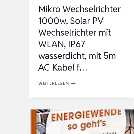
WECHSELRICHTER
Mikro Wechselrichter
MIT
1000w, Solar PV
…
Wechselrichter mit
WLAN, IP67
wasserdicht, mit 5m
AC Kabel f…
MIKRO
WEITERLESEN
WECHSELRICHTER
1000W,
SOLAR
PV
WECHSELRICHTER