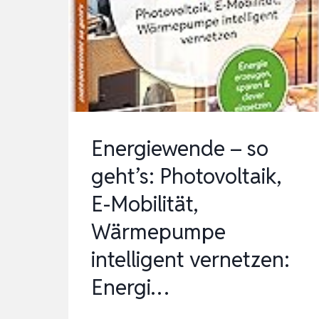
MIT
WLAN,
IP67
WASSERDICHT,
MIT
5M
AC
Energiewende – so
KABEL
geht’s: Photovoltaik,
F…
E-Mobilität,
Wärmepumpe
intelligent vernetzen:
Energi…