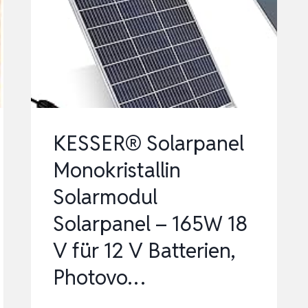
MIT
1200W
SOLAR
EINGANG,
800W
AC
EINGANG/AUS…
KESSER® Solarpanel
Monokristallin
Solarmodul
Solarpanel – 165W 18
V für 12 V Batterien,
Photovo…