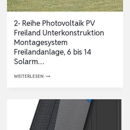
–
FLE…
2- Reihe Photovoltaik PV
Freiland Unterkonstruktion
Montagesystem
Freilandanlage, 6 bis 14
Solarm…
2-
WEITERLESEN
REIHE
PHOTOVOLTAIK
PV
FREILAND
UNTERKONSTRUKTION
MONTAGESYSTEM