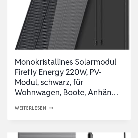
FREILANDANLAGE,
6
BIS
14
SOLARM…
Monokristallines Solarmodul
Firefly Energy 220W, PV-
Modul, schwarz, für
Wohnwagen, Boote, Anhän…
MONOKRISTALLINES
WEITERLESEN
SOLARMODUL
FIREFLY
ENERGY