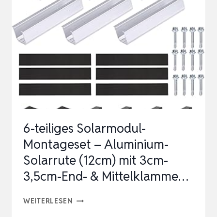
MODUL
FÜR
EINACHSIGE
NACHFÜHRUNG
VON
LICHTQUELLEN
G…
6-teiliges Solarmodul-
Montageset – Aluminium-
Solarrute (12cm) mit 3cm-
3,5cm-End- & Mittelklamme…
6-
WEITERLESEN
TEILIGES