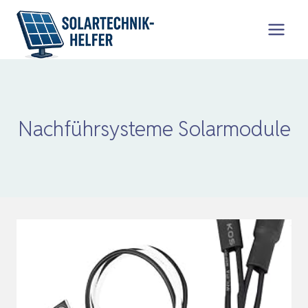
Zum
Inhalt
springen
Nachführsysteme Solarmodule