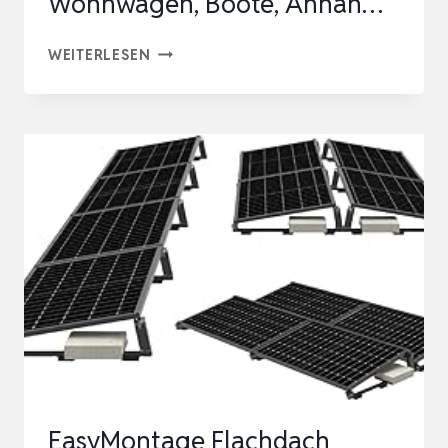
Wohnwagen, Boote, Anhän…
MONOKRISTALLINES
WEITERLESEN
SOLARMODUL
FIREFLY
ENERGY
220W,
PV-
MODUL,
SCHWARZ,
FÜR
WOHNWAGEN,
BOOTE,
ANHÄN…
EasyMontage Flachdach