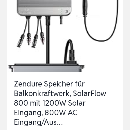
220W,
PV-
MODUL,
SCHWARZ,
FÜR
WOHNWAGEN,
BOOTE,
ANHÄN…
Zendure Speicher für
Balkonkraftwerk, SolarFlow
800 mit 1200W Solar
Eingang, 800W AC
Eingang/Aus…