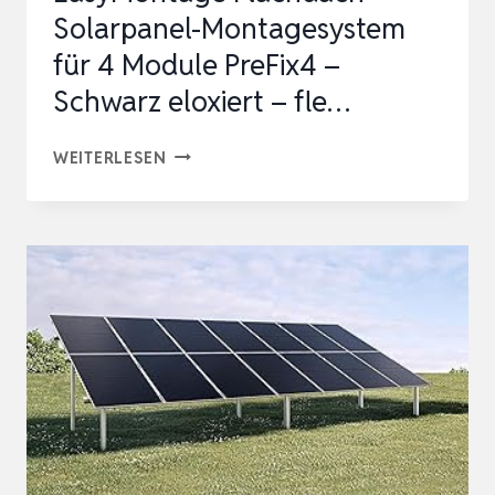
Solarpanel-Montagesystem
für 4 Module PreFix4 –
Schwarz eloxiert – fle…
EASYMONTAGE
WEITERLESEN
FLACHDACH
SOLARPANEL-
MONTAGESYSTEM
FÜR
4
MODULE
PREFIX4
–
SCHWARZ
ELOXIERT