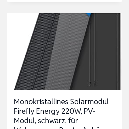
SOLARMODUL-
MONTAGESET
–
ALUMINIUM-
SOLARRUTE
(12CM)
MIT
3CM-
3,5CM-
END-
&
Monokristallines Solarmodul
MITTELKLAMME…
Firefly Energy 220W, PV-
Modul, schwarz, für