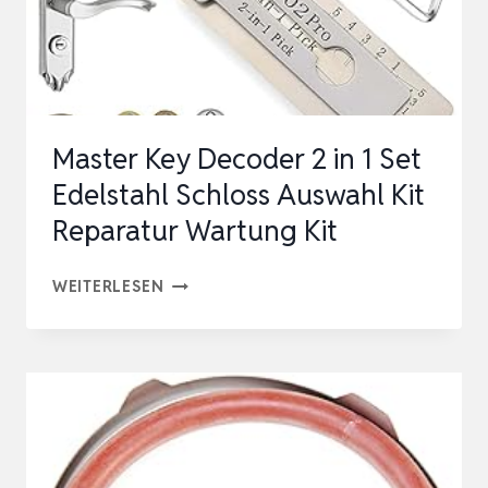
DECODER
UND
PICK-
WERKZEUGE,
Master Key Decoder 2 in 1 Set
AUTO…
Edelstahl Schloss Auswahl Kit
Reparatur Wartung Kit
MASTER
WEITERLESEN
KEY
DECODER
2
IN
1
SET