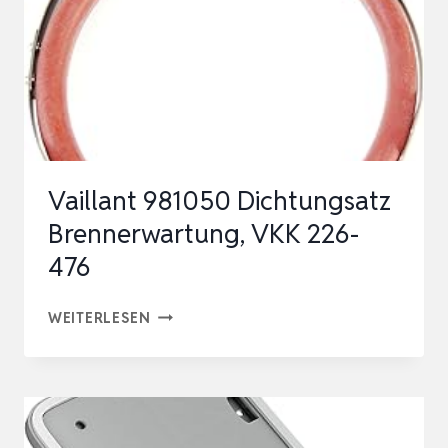
EDELSTAHL
SCHLOSS
AUSWAHL
KIT
REPARATUR
WARTUNG
Vaillant 981050 Dichtungsatz
KIT
Brennerwartung, VKK 226-
476
VAILLANT
WEITERLESEN
981050
DICHTUNGSATZ
BRENNERWARTUNG,
VKK