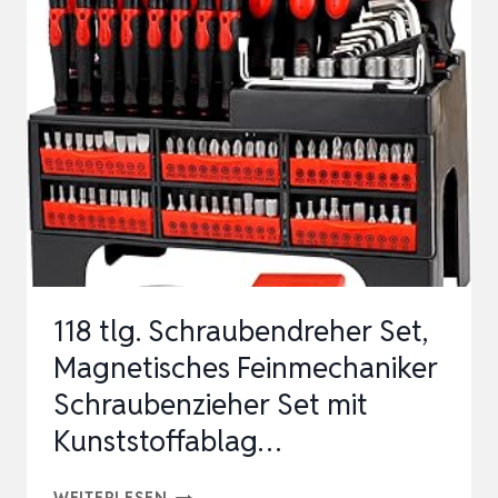
–
WERKZEUGKOFFER
MIT
WERKZEUGSORTIMENT,
163-
TEILIG,
FÜR
ALLGEMEINE
INSTANDHALTUNGS…
118 tlg. Schraubendreher Set,
Magnetisches Feinmechaniker
Schraubenzieher Set mit
Kunststoffablag…
118
WEITERLESEN