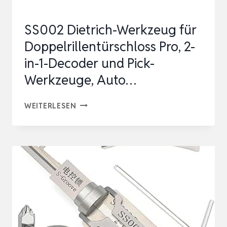
SS002 Dietrich-Werkzeug für
Doppelrillentürschloss Pro, 2-
in-1-Decoder und Pick-
Werkzeuge, Auto…
SS002
WEITERLESEN
DIETRICH-
WERKZEUG
FÜR
DOPPELRILLENTÜRSCHLOSS
PRO,
2-
IN-
1-