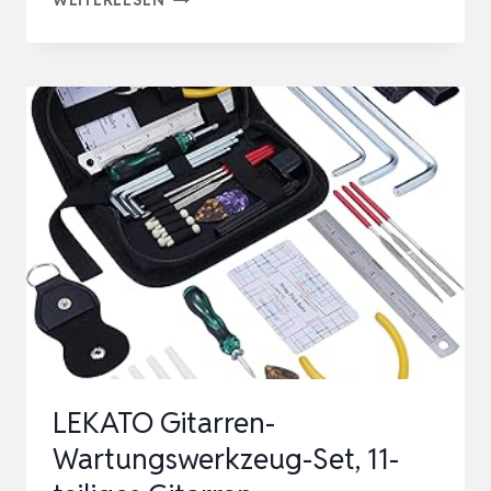
TLG.
SCHRAUBENDREHER
SET,
MAGNETISCHES
FEINMECHANIKER
SCHRAUBENZIEHER
SET
MIT
KUNSTSTOFFABLAG…
LEKATO Gitarren-
Wartungswerkzeug-Set, 11-