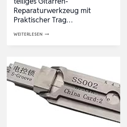
teiliges Gitarren-
Reparaturwerkzeug mit
Praktischer Trag…
LEKATO
WEITERLESEN
GITARREN-
WARTUNGSWERKZEUG-
SET,
11-
TEILIGES
GITARREN-
REPARATURWERKZEUG
MIT
PRAKTISCHER
TRAG…