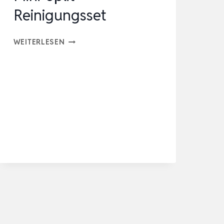
…
Reinigungsset
MINI-
WEITERLESEN
SPLIT-
REINIGUNGSSET