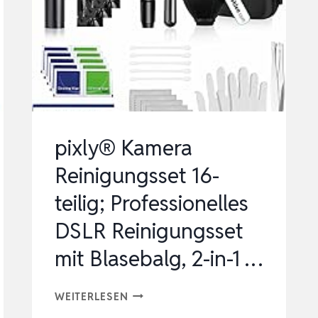
300000
RPM
COMPRESSED
AIR
DUSTER,
…
pixly® Kamera
Reinigungsset 16-
teilig; Professionelles
DSLR Reinigungsset
mit Blasebalg, 2-in-1 …
PIXLY®
WEITERLESEN
KAMERA