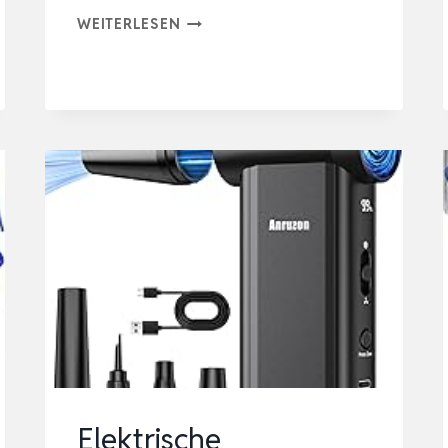
K&F
WEITERLESEN
CONCEPT
25-
IN-
1
KAMERAREINIGUNGSSET
FÜR
DSLR-
KAMERAS
MIT
VOLLFORMATSENSOR-
REINIGUNGSSTÄBCHE…
Elektrische