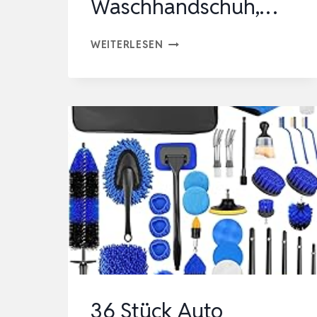
Waschhandschuh,…
7
WEITERLESEN
STÜCK
AUTOPFLEGE
SET
MIT
5
STÜCK
MIKROFASERTÜCHER
AUTO
&
2
STÜCK
MIKROFASER
36 Stück Auto