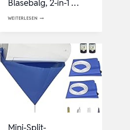
Blasebalg, 2-in-1 …
KAMERA
WEITERLESEN
REINIGUNGSSET
16-
TEILIG
PROFESSIONELLES
DSLR
OBJEKTIV
REINIGUNGSSET
MIT
BLASEBALG,
2-
IN-
1
Mini-Split-