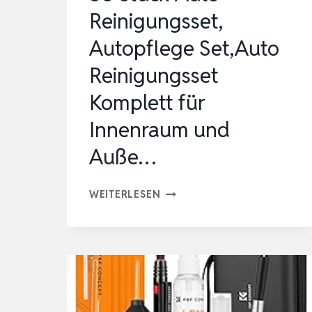
WASCHHANDSCHUH,
Reinigungsset,
…
Autopflege Set,Auto
Reinigungsset
Komplett für
Innenraum und
Auße…
36
WEITERLESEN
STÜCK
AUTO
REINIGUNGSSET,
AUTOPFLEGE
SET,AUTO