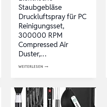
Staubgebläse
Druckluftspray für PC
Reinigungsset,
300000 RPM
Compressed Air
Duster,…
ELEKTRISCHE
WEITERLESEN
STAUBGEBLÄSE
DRUCKLUFTSPRAY
FÜR
PC
REINIGUNGSSET,