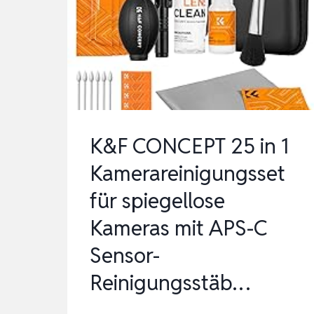
REINIGUNGSSET
KOMPLETT
FÜR
INNENRAUM
UND
AUSSE…
K&F CONCEPT 25 in 1
Kamerareinigungsset
für spiegellose
Kameras mit APS-C
Sensor-
Reinigungsstäb…