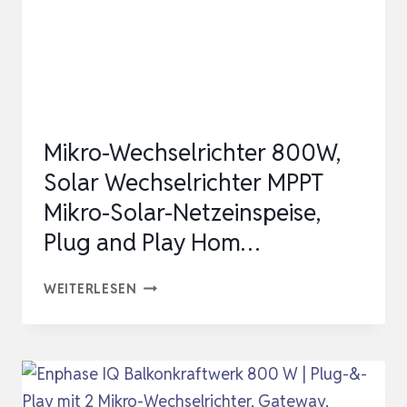
IP67
WASSERDICHT,
MIT
5M
AC
Mikro-Wechselrichter 800W,
KABEL
Solar Wechselrichter MPPT
F…
Mikro-Solar-Netzeinspeise,
Plug and Play Hom…
MIKRO-
WEITERLESEN
WECHSELRICHTER
800W,
SOLAR
WECHSELRICHTER