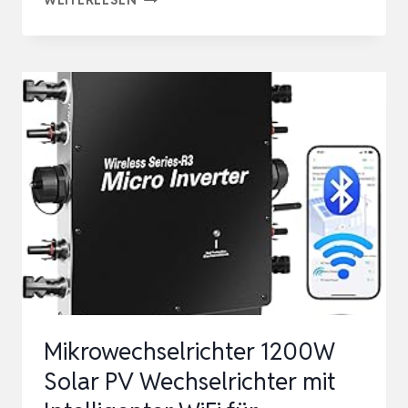
VON
NEP
BDM800VA
–
PLUG
AND
PLAY
–
MPPT-
WIRKUNGSGRAD
>99.5%
–
Mikrowechselrichter 1200W
5M
Solar PV Wechselrichter mit
NETZKABEL
–