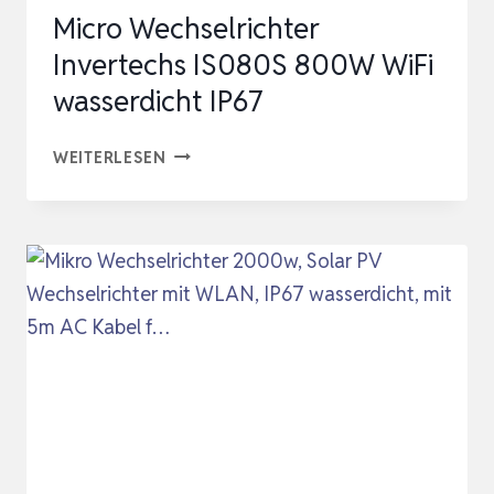
Micro Wechselrichter
Invertechs IS080S 800W WiFi
wasserdicht IP67
MICRO
WEITERLESEN
WECHSELRICHTER
INVERTECHS
IS080S
800W
WIFI
WASSERDICHT
IP67