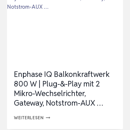
MPPT
MIKRO-
SOLAR-
NETZEINSPEISE,
PLUG
AND
PLAY
HOM…
Enphase IQ Balkonkraftwerk
800 W | Plug-&-Play mit 2
Mikro-Wechselrichter,
Gateway, Notstrom-AUX …
ENPHASE
WEITERLESEN
IQ