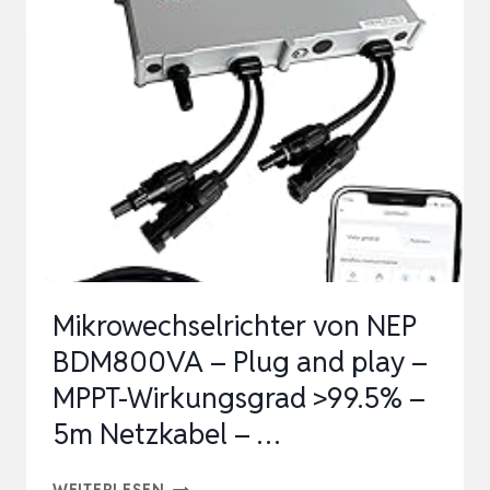
CONTROLLER,
2
MPPT
FÜR
1600WH
SOLARPANELS,KOMPATIBEL
MIT
99%
MIKRO…
Mikrowechselrichter von NEP
BDM800VA – Plug and play –
MPPT-Wirkungsgrad >99.5% –
5m Netzkabel – …
MIKROWECHSELRICHTER
WEITERLESEN