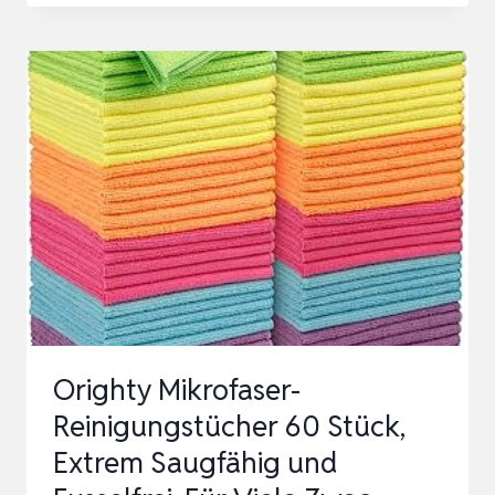
MIKROFASER
REINIGUNGSTÜCHER
50
PACK,
ALLZWECK
AUTOTUCH,
FUSSELFREI,
KRAT…
Orighty Mikrofaser-
Reinigungstücher 60 Stück,
Extrem Saugfähig und