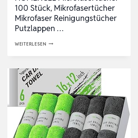
100 Stück, Mikrofasertücher
Mikrofaser Reinigungstücher
Putzlappen …
HOMEXCEL
WEITERLESEN
MICROFASERTÜCHER
100
STÜCK,
MIKROFASERTÜCHER
MIKROFASER
REINIGUNGSTÜCHER
PUTZLAPPEN
…