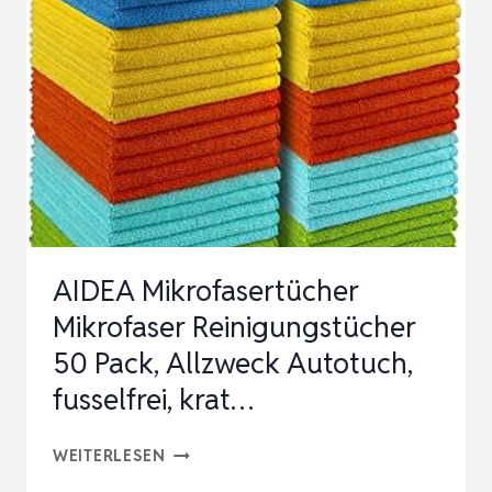
FENSTER
TÜCHER
MIKROFASERTÜCHER
GESCHIRRT…
AIDEA Mikrofasertücher
Mikrofaser Reinigungstücher
50 Pack, Allzweck Autotuch,
fusselfrei, krat…
AIDEA
WEITERLESEN
MIKROFASERTÜCHER