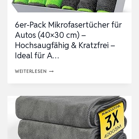
6er-Pack Mikrofasertücher für
Autos (40×30 cm) –
Hochsaugfähig & Kratzfrei –
Ideal für A…
6ER-
WEITERLESEN
PACK
MIKROFASERTÜCHER
FÜR
AUTOS
(40×30
CM)
–