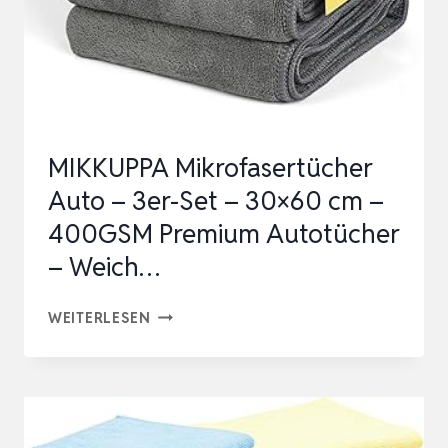
HOCHSAUGFÄHIG
&
KRATZFREI
–
IDEAL
MIKKUPPA Mikrofasertücher
FÜR
Auto – 3er-Set – 30×60 cm –
A…
400GSM Premium Autotücher
– Weich…
MIKKUPPA
WEITERLESEN
MIKROFASERTÜCHER
AUTO
–
3ER-