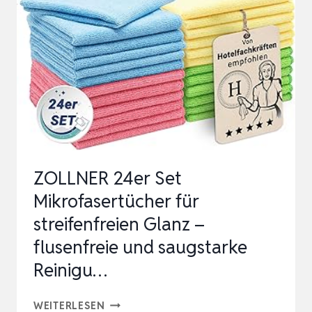
SET
–
30×60
CM
–
400GSM
PREMIUM
AUTOTÜCHER
ZOLLNER 24er Set
–
Mikrofasertücher für
WEICH…
streifenfreien Glanz –
flusenfreie und saugstarke
Reinigu…
ZOLLNER
WEITERLESEN