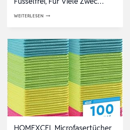
Fusselfrei, Für Viele Zwec…
ORIGHTY
WEITERLESEN
MIKROFASER-
REINIGUNGSTÜCHER
60
STÜCK,
EXTREM
SAUGFÄHIG
UND
FUSSELFREI,
FÜR
VIELE
ZWEC…
HOMEXCEL Microfasertücher