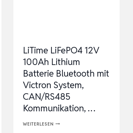
UNTERFAHRSTUHL-
BATTERIE
DIN
H8/L5,
100A
LiTime LiFePO4 12V
BM…
100Ah Lithium
Batterie Bluetooth mit
Victron System,
CAN/RS485
Kommunikation, …
LITIME
WEITERLESEN
LIFEPO4