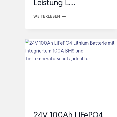
Leistung L…
12V
WEITERLESEN
100AH
LIFEPO4
BATTERIE,LITHIUM
BATTERIE
100A
BMS
MIT
15000
TIEFEN
ZYKLEN,MAX
1280W
LEISTUNG
24V 100Ah LiFePO4