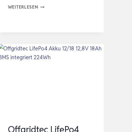
LITHIUM
WEITERLESEN
BATTERIE
12V
100AH
LIFEPO4
MINI
AKKU
MIT
100A
BMS,
NIEDERTEMPERATURSCHUTZ,
MAX.15000
ZYKL…
Offgridtec LifePo4