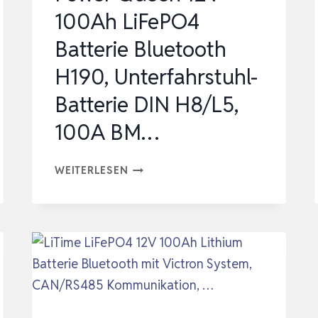
CYCLE
100Ah LiFePO4
LITHI…
Batterie Bluetooth
H190, Unterfahrstuhl-
Batterie DIN H8/L5,
100A BM…
POWER
WEITERLESEN
QUEEN
12V
100AH
LIFEPO4
BATTERIE
BLUETOOTH
H190,