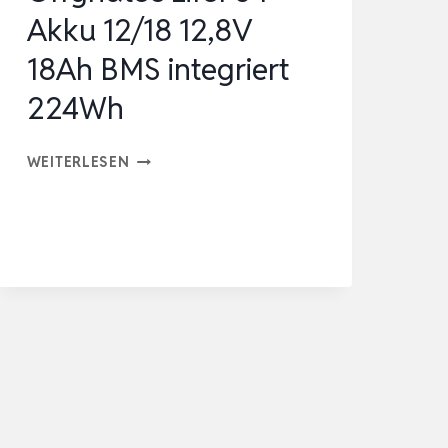
Akku 12/18 12,8V
18Ah BMS integriert
224Wh
OFFGRIDTEC
WEITERLESEN
LIFEPO4
AKKU
12/18
12,8V
18AH
BMS
INTEGRIERT
224WH