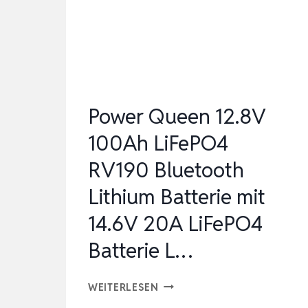
BMS
UND
TIEFTEMPERATURSCHUTZ,
IDEAL
FÜR…
Power Queen 12.8V
100Ah LiFePO4
RV190 Bluetooth
Lithium Batterie mit
14.6V 20A LiFePO4
Batterie L…
POWER
WEITERLESEN
QUEEN