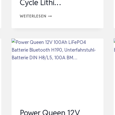
Cycle Lithi…
LIFEPO4
WEITERLESEN
12V
100AH
LITHIUM
BATTERIE
BLUETOOTH
MIT
100A
BMS,
MAX.15000
ZYKLEN,
12V
DEEP
Power Queen 12V