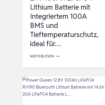
L…
Lithium Batterie mit
Integriertem 100A
BMS und
Tieftemperaturschutz,
ideal für…
24V
WEITERLESEN
100AH
LIFEPO4
LITHIUM
BATTERIE
MIT
INTEGRIERTEM
100A