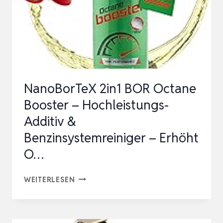
NanoBorTeX 2in1 BOR Octane
Booster – Hochleistungs-
Additiv &
Benzinsystemreiniger – Erhöht
O…
NANOBORTEX
WEITERLESEN
2IN1
BOR