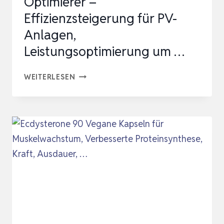
Optimierer –
MONITORING
Effizienzsteigerung für PV-
&
Anlagen,
RAPID
SHUTDOWN
Leistungsoptimierung um …
…
SUNGO-
WEITERLESEN
OPT
SOLARMODUL
OPTIMIERER
–
EFFIZIENZSTEIGERUNG
FÜR
PV-
ANLAGEN,
LEISTUNGSOPTIMIERUNG