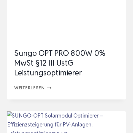
PROTEINSYNTHESE,
KRAFT,
AUSDAUER,
…
Sungo OPT PRO 800W 0%
MwSt §12 III UstG
Leistungsoptimierer
SUNGO
WEITERLESEN
OPT
PRO
800W
0%
MWST