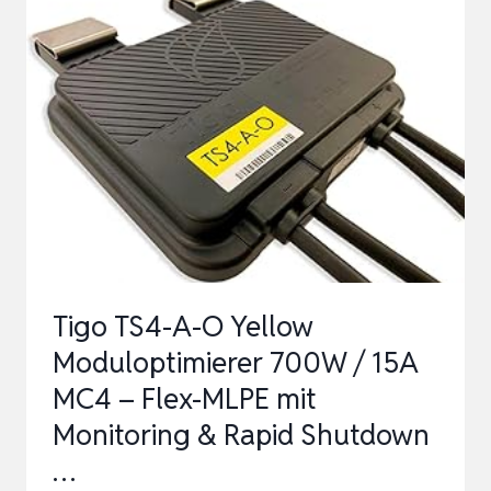
OCTANE
BOOSTER
–
HOCHLEISTUNGS-
ADDITIV
&
BENZINSYSTEMREINIGER
–
ERHÖHT
O…
Tigo TS4-A-O Yellow
Moduloptimierer 700W / 15A
MC4 – Flex-MLPE mit
Monitoring & Rapid Shutdown
…