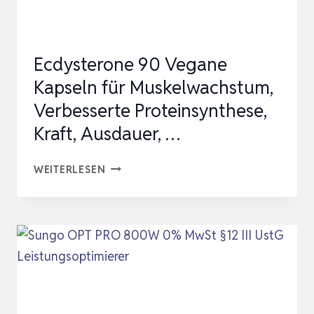
UM
…
Ecdysterone 90 Vegane
Kapseln für Muskelwachstum,
Verbesserte Proteinsynthese,
Kraft, Ausdauer, …
ECDYSTERONE
WEITERLESEN
90
VEGANE
KAPSELN
FÜR
MUSKELWACHSTUM,
VERBESSERTE