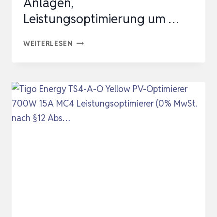
Anlagen,
Leistungsoptimierung um …
SUNGO-
WEITERLESEN
OPT
SOLARMODUL
OPTIMIERER
–
EFFIZIENZSTEIGERUNG
FÜR
PV-
ANLAGEN,
LEISTUNGSOPTIMIERUNG
UM
…